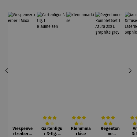
Wespenve
Gartenfigu
Klemmma
Regenton
A
Durchschnittliche Bewertung von 4 von 5 Sternen
Durchschnittliche Bewertung von 4.3 v
Durchschnittliche Be
Durc
rtreiber |
r 3-tlg. |
rkise
ne
Di