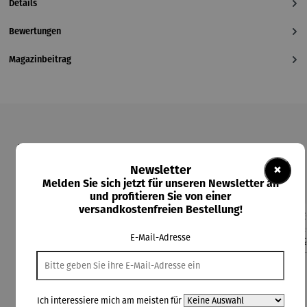
Details
Bewertungen
Magazinbeitrag
Produktgalerie überspringen
Kunden kauften auch
×
Newsletter
Melden Sie sich jetzt für unseren Newsletter an
und profitieren Sie von einer
versandkostenfreien Bestellung!
Rabatt
Rabatt
Rabatt
17% gespart
20% gespart
8% gespart
E-Mail-Adresse
Ich interessiere mich am meisten für