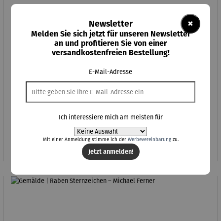
×
Newsletter
Melden Sie sich jetzt für unseren Newsletter
an und profitieren Sie von einer
versandkostenfreien Bestellung!
E-Mail-Adresse
Gemälde | Home Sweet Home Office (II) – Michael Ferner
Ich interessiere mich am meisten für
Regulärer Preis:
460,00 €
Mit einer Anmeldung stimme ich der
Werbevereinbarung
zu.
Jetzt anmelden!