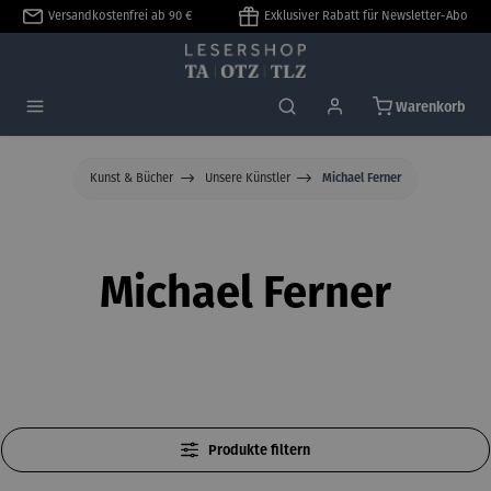
Versandkostenfrei ab 90 €
Exklusiver Rabatt für Newsletter-Abo
alt springen
Warenkorb
Kunst & Bücher
Unsere Künstler
Michael Ferner
Michael Ferner
Produkte filtern