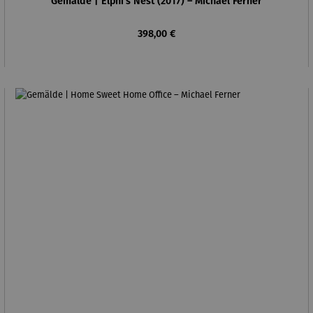
Gemälde | Elphi's Nest (2017) – Michael Ferner
Regulärer Preis:
398,00 €