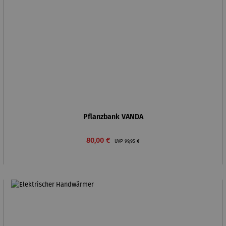
Pflanzbank VANDA
Verkaufspreis:
Regulärer Preis:
80,00 €
UVP
99,95 €