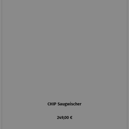
CHIP Saugwischer
Regulärer Preis:
249,00 €