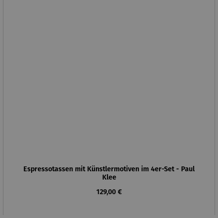
Espressotassen mit Künstlermotiven im 4er-Set - Paul
Klee
Regulärer Preis:
129,00 €