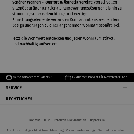
: Von stilvollen
Schöner Wohnen – Komfort & Ästhetik vereint
Sitzmöbeln über funktionale Aufbewahrungslösungen bis hin zu
stimmungsvoller Beleuchtung: Hochwertige
Einrichtungselemente verbinden Komfort mit ansprechendem
Design und tragen zu einer angenehmen Wohnatmosphäre bei.
Jetzt die Wohnwelt entdecken und jeden Wohnraum stilvoll
und nachhaltig aufwerten!
Versandkostenfrei ab 90 €
Exklusiver Rabatt für Newsletter-Abo
SERVICE
RECHTLICHES
Kontakt
Hilfe
Retouren & Reklamation
Impressum
Alle Preise inkl. gesetzl. Mehrwertsteuer zzgl.
Versandkosten
und ggf. Nachnahmegebühren,