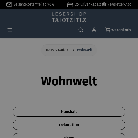
Versandkostenfrei ab 90 €
Exklusiver Rabatt für Newsletter-Abo
alt springen
Warenkorb
Haus & Garten
Wohnwelt
Wohnwelt
Haushalt
Dekoration