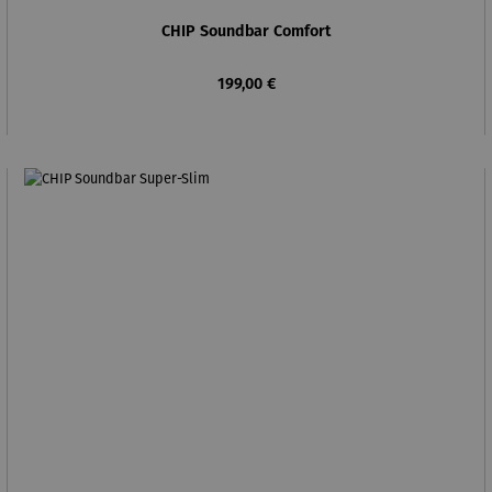
CHIP Soundbar Comfort
Regulärer Preis:
199,00 €