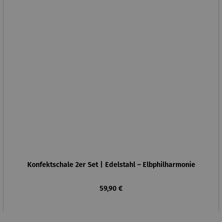
Konfektschale 2er Set | Edelstahl – Elbphilharmonie
Regulärer Preis:
59,90 €