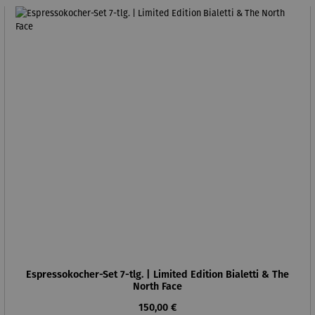
Espressokocher-Set 7-tlg. | Limited Edition Bialetti & The
North Face
Regulärer Preis:
150,00 €