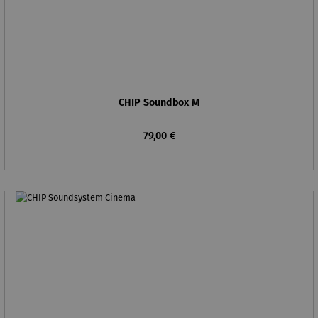
CHIP Soundbox M
Regulärer Preis:
79,00 €