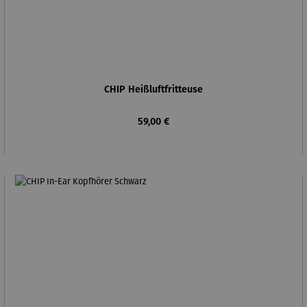
CHIP Heißluftfritteuse
Regulärer Preis:
59,00 €