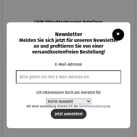
CHIP Akku-Staubsauger AutoClean
×
Newsletter
Regulärer Preis:
249,00 €
Melden Sie sich jetzt für unseren Newsletter
an und profitieren Sie von einer
versandkostenfreien Bestellung!
E-Mail-Adresse
Ich interessiere mich am meisten für
Mit einer Anmeldung stimme ich der
Werbevereinbarung
zu.
Jetzt anmelden!