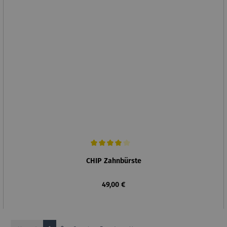
Durchschnittliche Bewertung von 4 von 5 Sternen
CHIP Zahnbürste
Regulärer Preis:
49,00 €