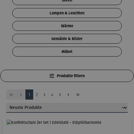
Uhren
Lampen & Leuchten
Wärme
Gemälde & Bilder
Möbel
Produkte filtern
Seite
Seite
Seite
Seite
Seite
1
2
3
4
5