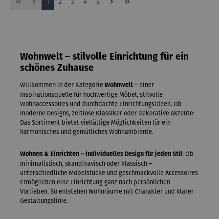
Seite
Seite
Seite
Seite
Seite
1
2
3
4
5
Wohnwelt – stilvolle Einrichtung für ein
schönes Zuhause
Willkommen in der Kategorie
– einer
Wohnwelt
Inspirationsquelle für hochwertige Möbel, stilvolle
Wohnaccessoires und durchdachte Einrichtungsideen. Ob
moderne Designs, zeitlose Klassiker oder dekorative Akzente:
Das Sortiment bietet vielfältige Möglichkeiten für ein
harmonisches und gemütliches Wohnambiente.
: Ob
Wohnen & Einrichten – individuelles Design für jeden Stil
minimalistisch, skandinavisch oder klassisch –
unterschiedliche Möbelstücke und geschmackvolle Accessoires
ermöglichen eine Einrichtung ganz nach persönlichen
Vorlieben. So entstehen Wohnräume mit Charakter und klarer
Gestaltungslinie.