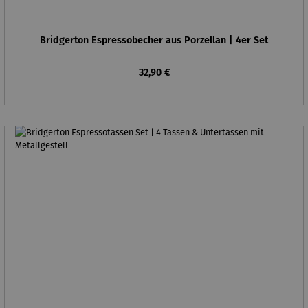
Bridgerton Espressobecher aus Porzellan | 4er Set
Regulärer Preis:
32,90 €