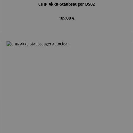
CHIP Akku-Staubsauger DS02
Regulärer Preis:
169,00 €