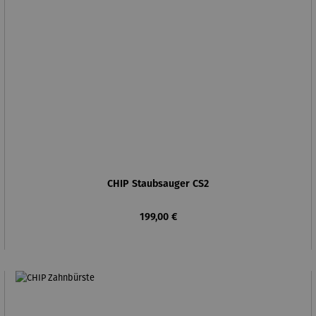
CHIP Staubsauger CS2
Regulärer Preis:
199,00 €