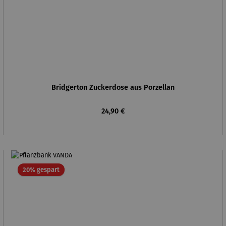
Bridgerton Zuckerdose aus Porzellan
Regulärer Preis:
24,90 €
Rabatt
20% gespart