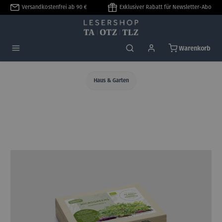
Versandkostenfrei ab 90 €
Exklusiver Rabatt für Newsletter-Abo
alt springen
Warenkorb
Haus & Garten
Bildergalerie überspringen