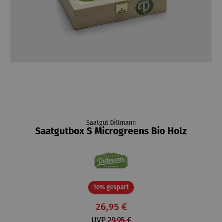
Saatgut Dillmann
Saatgutbox S Microgreens Bio Holz
Rabatt
10% gespart
26,95 €
UVP
29,95 €