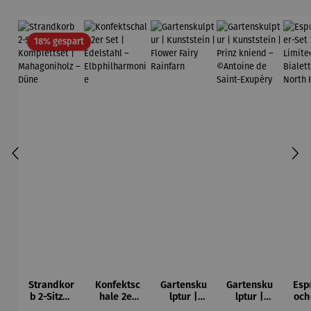
Rabatt
18% gespart
Strandkor
Konfektsc
Gartensku
Gartensku
Esp
b 2-Sitzer
hale 2er
lptur |
lptur |
och
Kompletts
Set |
Kunststein
Kunststein
7-