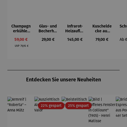
Champagn
Glas- und
Infrarot-
Kuschelde
Sch
erkühler
Becherhal
Heizauflag
cke aus
für
ter
e
Acryl
Str
Verkaufspreis:
Regulärer Preis:
Regulärer Preis:
Regulärer Preis:
Regu
59,00 €
29,00 €
145,00 €
79,00 €
Ab
Strandkör
b 
Regulärer Preis:
be
Pr
UVP
79,95 €
Produktgalerie überspringen
Entdecken Sie unsere Neuheiten
Rabatt
Rabatt
22% gespart
25% gespart