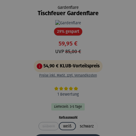
Gardenflare
Tischfeuer Gardenflare
Rabatt
29% gespart
59,95 €
UVP
85,00 €
54,90 €
KLUB-Vorteilspreis
Preise inkl. MwSt. zzgl. Versandkosten
Durchschnittliche Bewertung von 5 von 5 Sternen
1 Bewertung
Lieferzeit: 3-5 Tage
auswählen
Farbauswahl
silbern
weiß
schwarz
(Diese Option ist zurzeit nicht verfügbar.)