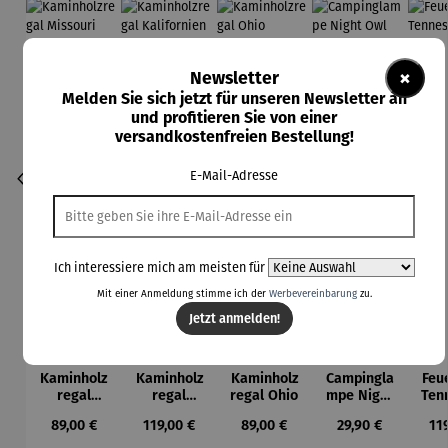
×
Newsletter
Melden Sie sich jetzt für unseren Newsletter an
und profitieren Sie von einer
versandkostenfreien Bestellung!
E-Mail-Adresse
Ich interessiere mich am meisten für
Mit einer Anmeldung stimme ich der
Werbevereinbarung
zu.
Jetzt anmelden!
Kaminholz
Kaminholz
Kaminholz
Campingla
Feu
regal
regal
regal Ohio
mpe Night
Ten
Missouri
Kalifornie
Owl
Regulärer Preis:
Regulärer Preis:
Regulärer Preis:
Regulärer Preis:
Reg
89,00 €
119,00 €
89,00 €
29,90 €
11
n