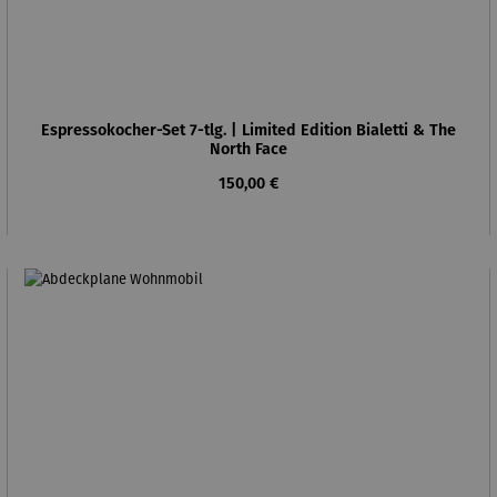
Espressokocher-Set 7-tlg. | Limited Edition Bialetti & The
North Face
Regulärer Preis:
150,00 €