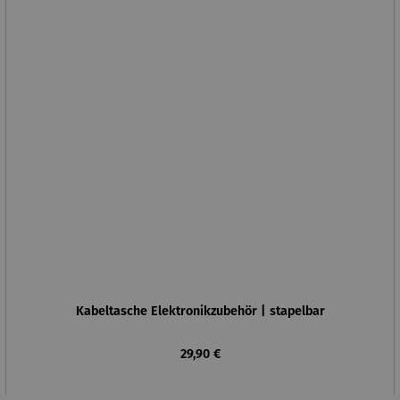
Kabeltasche Elektronikzubehör | stapelbar
Regulärer Preis:
29,90 €