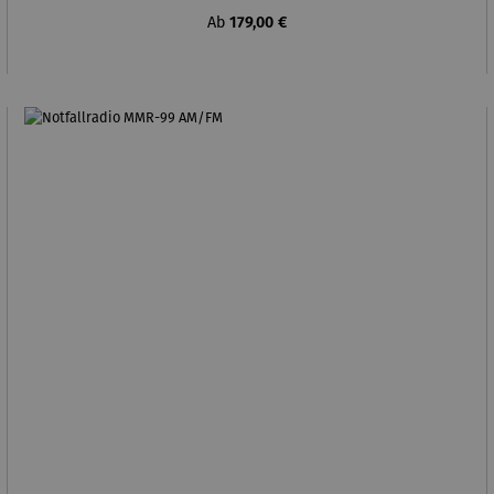
Regulärer Preis:
Ab
179,00 €