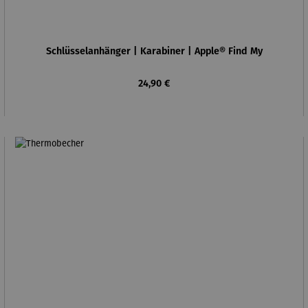
Schlüsselanhänger | Karabiner | Apple® Find My
Regulärer Preis:
24,90 €