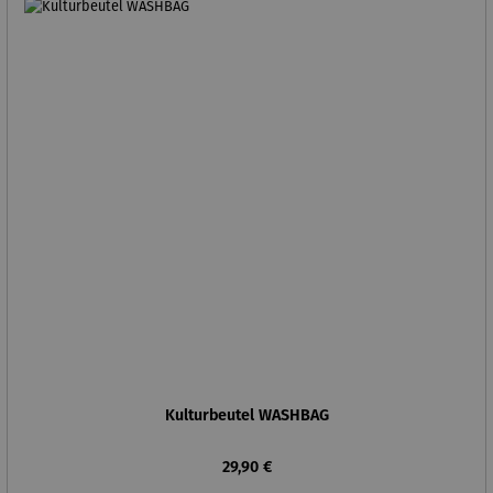
Kulturbeutel WASHBAG
Regulärer Preis:
29,90 €