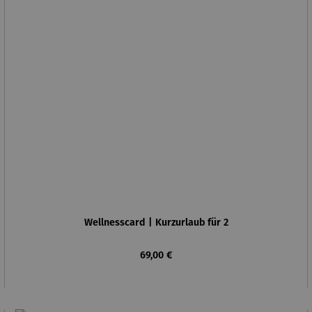
Wellnesscard | Kurzurlaub für 2
Regulärer Preis:
69,00 €