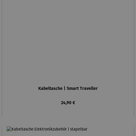
Kabeltasche | Smart Traveller
Regulärer Preis:
24,90 €