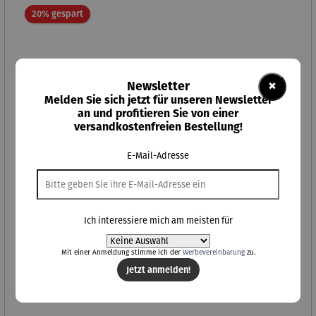
Rabatt
20% gespart
×
Newsletter
Melden Sie sich jetzt für unseren Newsletter
an und profitieren Sie von einer
versandkostenfreien Bestellung!
E-Mail-Adresse
Ich interessiere mich am meisten für
Mit einer Anmeldung stimme ich der
Werbevereinbarung
zu.
Hike & Bike - Kurzurlaub für 2 inkl. Geschenkverpackung
Jetzt anmelden!
Verkaufspreis:
Regulärer Preis:
55,00 €
UVP
69,00 €