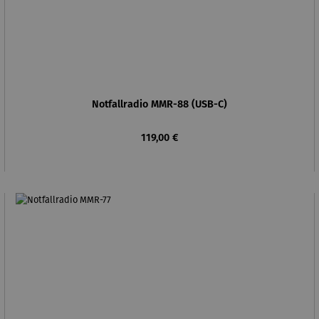
Notfallradio MMR-88 (USB-C)
Regulärer Preis:
119,00 €