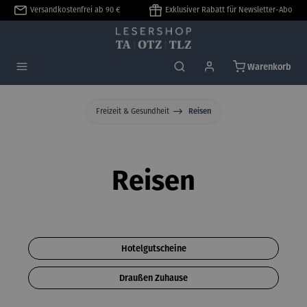
Versandkostenfrei ab 90 €
Exklusiver Rabatt für Newsletter-Abo
alt springen
Warenkorb
Freizeit & Gesundheit
Reisen
Reisen
Hotelgutscheine
Draußen Zuhause