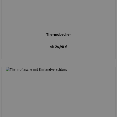
Thermobecher
Regulärer Preis:
Ab
24,90 €