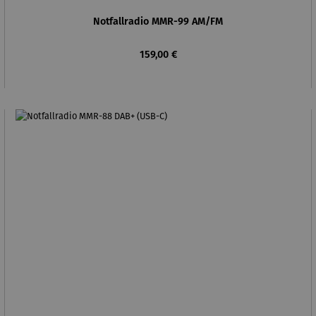
Notfallradio MMR-99 AM/FM
Regulärer Preis:
159,00 €