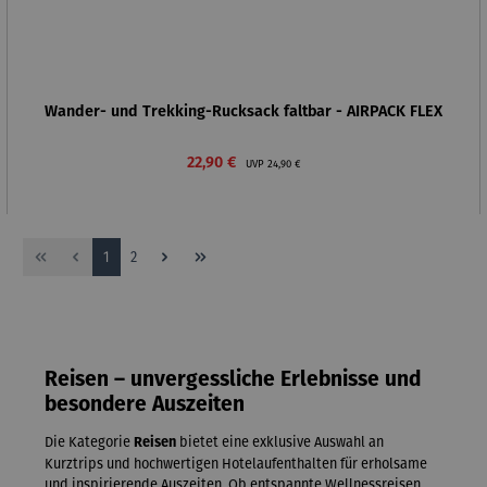
Wander- und Trekking-Rucksack faltbar - AIRPACK FLEX
Verkaufspreis:
Regulärer Preis:
22,90 €
UVP
24,90 €
Seite
Seite
1
2
Reisen – unvergessliche Erlebnisse und
besondere Auszeiten
Die Kategorie
bietet eine exklusive Auswahl an
Reisen
Kurztrips und hochwertigen Hotelaufenthalten für erholsame
und inspirierende Auszeiten. Ob entspannte Wellnessreisen,