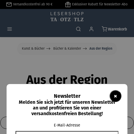
Versandkostenfrei ab 90 €
Exklusiver Rabatt für Newsletter-Abo
alt springen
Warenkorb
Kunst & Bücher
Bücher & Kalender
Aus der Region
Aus der Region
×
Newsletter
Melden Sie sich jetzt für unseren Newsletter
an und profitieren Sie von einer
versandkostenfreien Bestellung!
Produkte filtern
E-Mail-Adresse