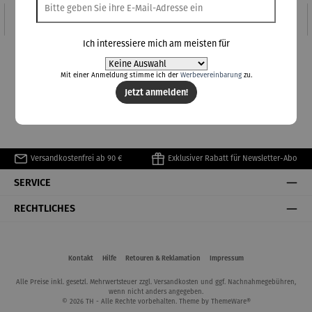
Keine Produkte gefunden.
Ich interessiere mich am meisten für
Mit einer Anmeldung stimme ich der
Werbevereinbarung
zu.
Jetzt anmelden!
Versandkostenfrei ab 90 €
Exklusiver Rabatt für Newsletter-Abo
SERVICE
RECHTLICHES
Kontakt
Hilfe
Retouren & Reklamation
Impressum
Alle Preise inkl. gesetzl. Mehrwertsteuer zzgl.
Versandkosten
und ggf. Nachnahmegebühren,
wenn nicht anders angegeben.
© 2026 TH - Alle Rechte vorbehalten. Theme by
ThemeWare®