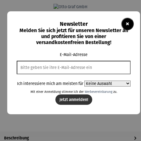
Rabatt
10% gespart
×
Newsletter
336,60 €
Melden Sie sich jetzt für unseren Newsletter an
und profitieren Sie von einer
UVP
374,00 €
versandkostenfreien Bestellung!
Preise inkl. MwSt. zzgl. Versandkosten
E-Mail-Adresse
Lieferzeit: 5-7 Tage
auswählen
Farbauswahl
anthrazit
hellgrau
Ich interessiere mich am meisten für
Mit einer Anmeldung stimme ich der
Werbevereinbarung
zu.
In den Warenkorb
Jetzt anmelden!
Beschreibung