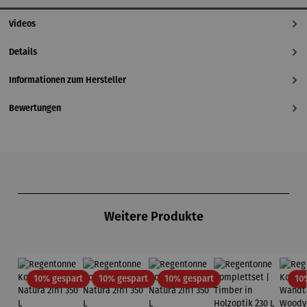
Videos
Details
Informationen zum Hersteller
Bewertungen
Produktgalerie überspringen
Weitere Produkte
Rabatt
Rabatt
Rabatt
10% gespart
10% gespart
10% gespart
10