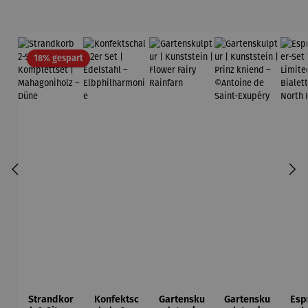
Rabatt
18% gespart
Strandkor
Konfektsc
Gartensku
Gartensku
Esp