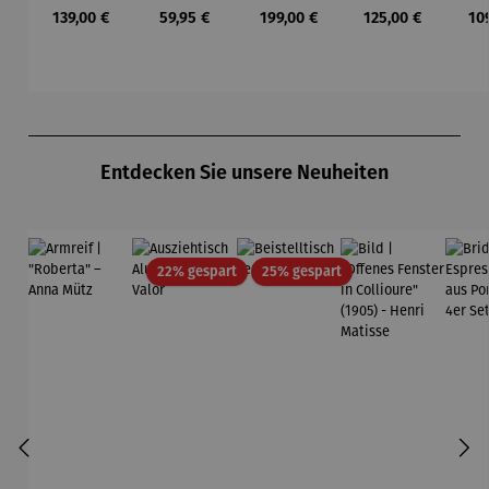
h
MALMÖ
Ho
Regulärer Preis:
Regulärer Preis:
Regulärer Preis:
Regulärer Preis:
Reg
139,00 €
59,95 €
199,00 €
125,00 €
10
BERKELEY
Tea
Du
Produktgalerie überspringen
Entdecken Sie unsere Neuheiten
Rabatt
Rabatt
22% gespart
25% gespart