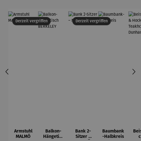
Derzeit vergriffen
Derzeit vergriffen
Armstuhl
Balkon-
Bank 2-
Baumbank
Beis
MALMÖ
Hängetisc
Sitzer –
-Halbkreis
c