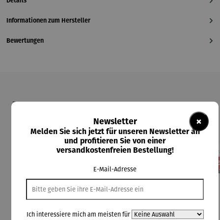
Details
Informationen zum Hersteller
Bewertungen
Produktgalerie überspringen
Kunden kauften auch
×
Newsletter
Melden Sie sich jetzt für unseren Newsletter an
und profitieren Sie von einer
versandkostenfreien Bestellung!
10
E-Mail-Adresse
Ich interessiere mich am meisten für