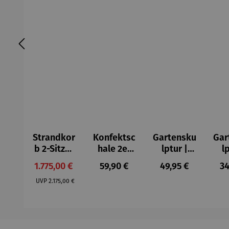
Strandkor
Konfektsc
Gartensku
Gar
b 2-Sitzer
hale 2er
lptur |
l
Kompletts
Set |
Kunststei
Kun
Verkaufspreis:
Regulärer Preis:
Regulärer Preis:
Re
1.775,00 €
59,90 €
49,95 €
34
et |
Edelstahl
n | Flower
n |
Regulärer Preis:
Mahagoni
–
Fairy
kn
UVP
2.175,00 €
holz –
Elbphilhar
Rainfarn
©A
Düne
monie
de 
Ex