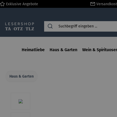
Exklusive Angebote
Versandkost
springen
Zur Hauptnavigation springen
Heimatliebe
Haus & Garten
Wein & Spirituose
Haus & Garten
Bildergalerie überspringen