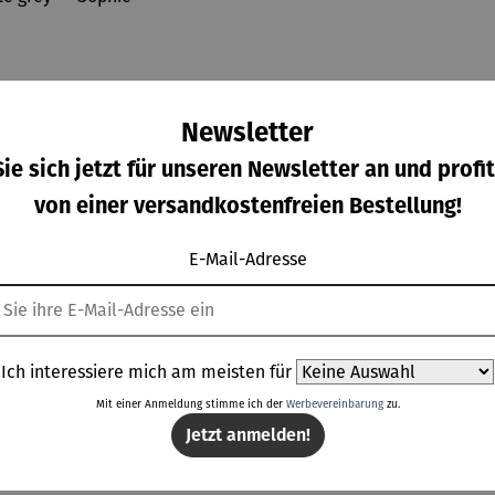
Newsletter
ie sich jetzt für unseren Newsletter an und profit
von einer versandkostenfreien Bestellung!
E-Mail-Adresse
genton
Aroma
Feuerscha
Schwenkg
on 5 Sternen
wertung von 4.3 von 5 Sternen
hschnittliche Bewertung von 5 von 5 Sternen
Durchschnittliche Bewertung von 4 von 5 Sternen
ne
Diffuser
le
rill mit
Ich interessiere mich am meisten für
pletts
und
Maryland
Grillrost
gulärer Preis:
Regulärer Preis:
Regulärer Preis:
Regulärer Prei
9,00 €
Ab
79,00 €
119,00 €
129,00 €
| Azura
Laterne –
Mit einer Anmeldung stimme ich der
Werbevereinbarung
zu.
30 L
Sophie
Jetzt anmelden!
aphite
grey