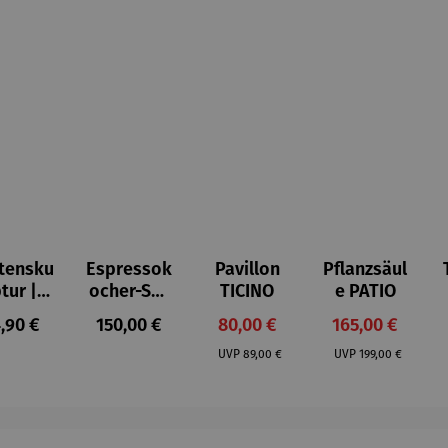
tensku
Espressok
Pavillon
Pflanzsäul
ptur |
ocher-Set
TICINO
e PATIO
ststei
7-tlg. |
gulärer Preis:
Regulärer Preis:
Verkaufspreis:
Verkaufspreis:
,90 €
150,00 €
80,00 €
165,00 €
 Prinz
Limited
Regulärer Preis:
Regulärer Preis:
iend –
Edition
UVP
89,00 €
UVP
199,00 €
ntoine
Bialetti &
Saint-
The North
upéry
Face