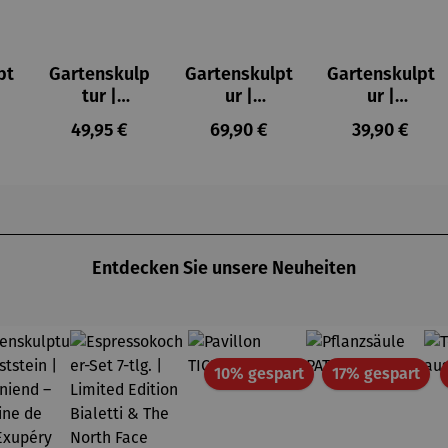
pt
Gartenskulp
Gartenskulpt
Gartenskulpt
tur |
ur |
ur |
 |
Kunststein |
Kunststein |
Kunststein |
r Preis:
Regulärer Preis:
Regulärer Preis:
Regulärer Pr
49,95 €
69,90 €
39,90 €
Springender
Prinz auf
Aufmerksam
ic
Fuchs – ©
dem Mond –
er Fuchs – ©
Antoine de
© Antoine de
Antoine de
e
Saint-
Saint-
Saint-
Exupéry
Exupéry
Exupéry
Entdecken Sie unsere Neuheiten
Rabatt
Rab
10% gespart
17% gespart