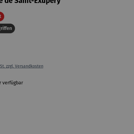
 de Saint-Exupéry
Rabatt
t
riffen
St. zzgl. Versandkosten
 verfügbar