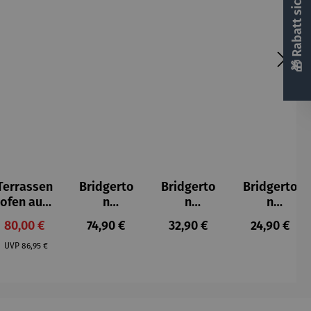
🎁 Rabatt sichern! 🎁
Terrassen
Bridgerto
Bridgerto
Bridgerto
ofen aus
n
n
n
Gusseisen
Espressot
Espresso
Zuckerdo
Verkaufspreis:
Regulärer Preis:
Regulärer Preis:
Regulärer P
80,00 €
74,90 €
32,90 €
24,90 €
assen Set
becher
se aus
Regulärer Preis:
| 4 Tassen
aus
Porzellan
UVP
86,95 €
&
Porzellan
Untertass
| 4er Set
en mit
Metallges