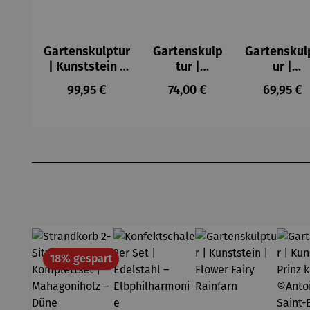
Gartenskulptur
Gartenskulp
Gartenskul
| Kunststein |
tur |
ur |
Der kleine
Kunststein |
Kunststein
Regulärer Preis:
Regulärer Preis:
Reguläre
99,95 €
74,00 €
69,95 €
Prinz
Der Kleine
Fuchs
Kantenhocker
Prinz – ©
Himmelsbl
– © Antoine de
Antoine de
k – ©
Saint-Exupéry
Saint-
Antoine d
Produktgalerie überspringen
Exupéry
Saint-
Exupéry
Rabatt
18% gespart