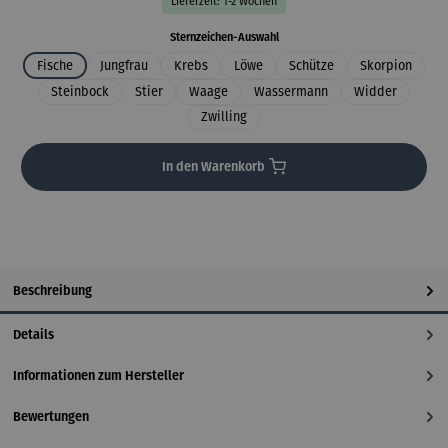
Lieferzeit: 1-2 Wochen
auswählen
Sternzeichen-Auswahl
Fische
Jungfrau
Krebs
Löwe
Schütze
Skorpion
Steinbock
Stier
Waage
Wassermann
Widder
Zwilling
In den Warenkorb
Beschreibung
Details
Informationen zum Hersteller
Bewertungen