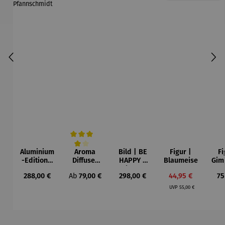
Aluminium
Aroma
Bild | BE
Figur |
Fi
Durchschnittliche Bewertung von 4 von 5 Sternen
-Edition |
Diffuser
HAPPY –
Blaumeise
Gim
LOVE OF
und
Michael
Regulärer Preis:
Regulärer Preis:
Regulärer Preis:
Verkaufspreis:
Re
288,00 €
Ab
79,00 €
298,00 €
44,95 €
75
MY LIFE
Laterne –
Pfannsch
Regulärer Preis:
(2025) –
Sophie
midt
UVP
55,00 €
Michael
Pfannsch
midt
Produktgalerie überspringen