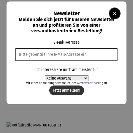
×
Newsletter
Melden Sie sich jetzt für unseren Newsletter
an und profitieren Sie von einer
versandkostenfreien Bestellung!
E-Mail-Adresse
Ich interessiere mich am meisten für
Mit einer Anmeldung stimme ich der
Werbevereinbarung
zu.
Notfallradio MMR-88 DAB+ (USB-C)
Jetzt anmelden!
Regulärer Preis:
159,00 €