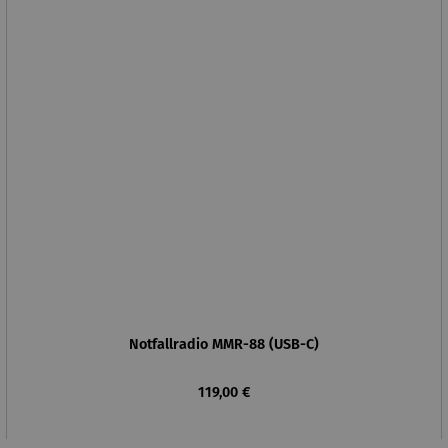
Notfallradio MMR-88 (USB-C)
Regulärer Preis:
119,00 €