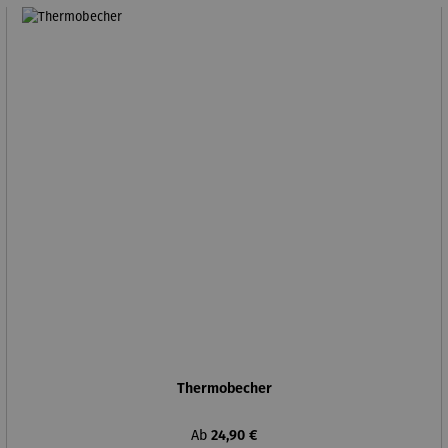
Thermobecher
Regulärer Preis:
Ab
24,90 €