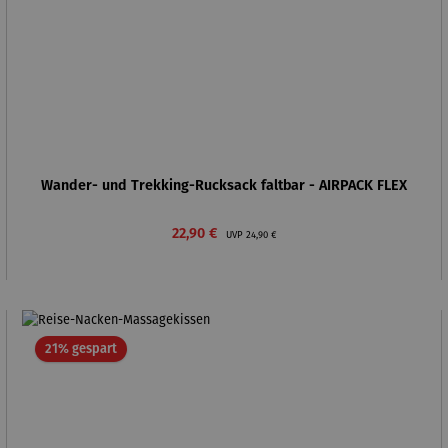
Wander- und Trekking-Rucksack faltbar - AIRPACK FLEX
Verkaufspreis:
Regulärer Preis:
22,90 €
UVP
24,90 €
Rabatt
21% gespart