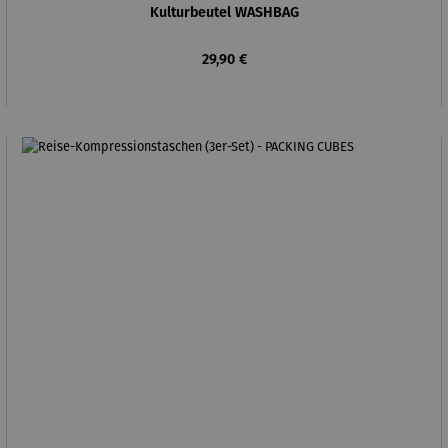
Kulturbeutel WASHBAG
Regulärer Preis:
29,90 €