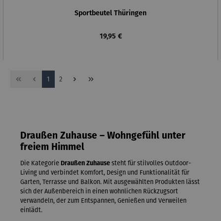
Sportbeutel Thüringen
Regulärer Preis:
19,95 €
Seite
Seite
1
2
Draußen Zuhause – Wohngefühl unter
freiem Himmel
Die Kategorie
Draußen Zuhause
steht für stilvolles Outdoor-
Living und verbindet Komfort, Design und Funktionalität für
Garten, Terrasse und Balkon. Mit ausgewählten Produkten lässt
sich der Außenbereich in einen wohnlichen Rückzugsort
verwandeln, der zum Entspannen, Genießen und Verweilen
einlädt.