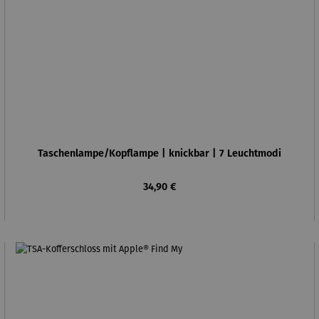
Taschenlampe/Kopflampe | knickbar | 7 Leuchtmodi
Regulärer Preis:
34,90 €