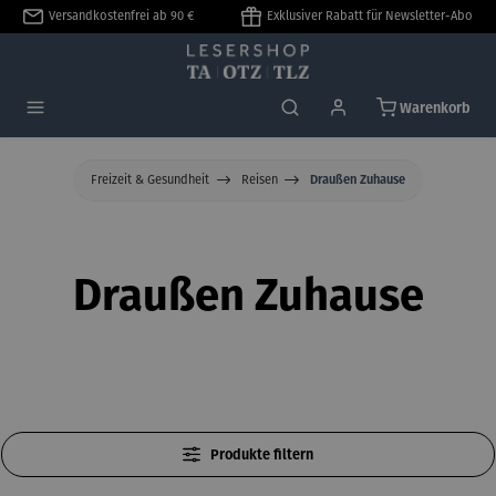
Versandkostenfrei ab 90 €
Exklusiver Rabatt für Newsletter-Abo
alt springen
Warenkorb
Freizeit & Gesundheit
Reisen
Draußen Zuhause
Draußen Zuhause
Produkte filtern