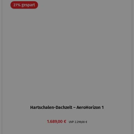
Rabatt
27% gespart
Hartschalen-Dachzelt – AeroHorizon 1
Verkaufspreis:
Regulärer Preis:
1.689,00 €
UVP
2.299,00 €