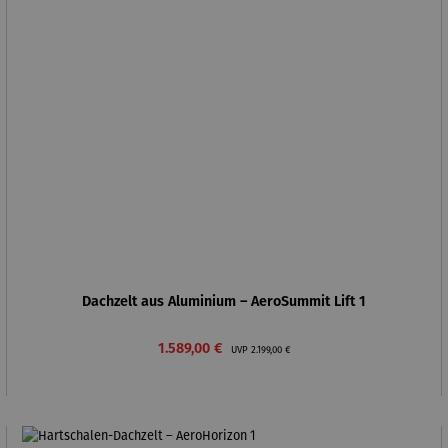
Dachzelt aus Aluminium – AeroSummit Lift 1
Verkaufspreis:
Regulärer Preis:
1.589,00 €
UVP
2.199,00 €