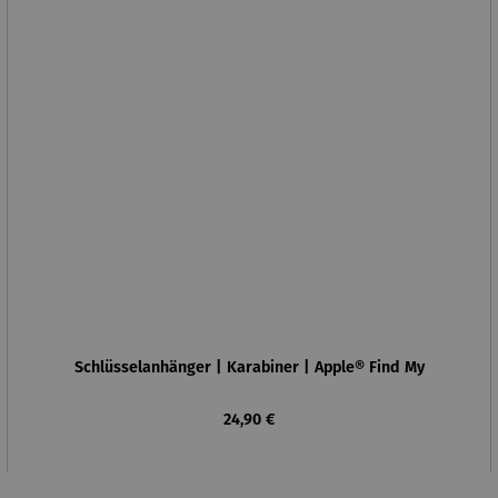
Schlüsselanhänger | Karabiner | Apple® Find My
Regulärer Preis:
24,90 €