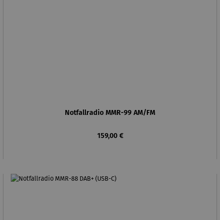
Notfallradio MMR-99 AM/FM
Regulärer Preis:
159,00 €