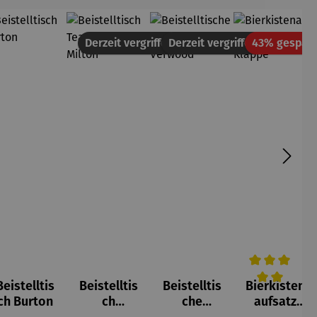
tt
Derzeit vergriffen
Derzeit vergriffen
43% gespart
Beistelltis
Beistelltis
Beistelltis
Bierkisten
5 von 5 Sternen
Durchschnittl
ch Burton
ch
che
aufsatz