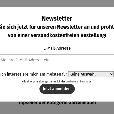
Newsletter
ie sich jetzt für unseren Newsletter an und profit
von einer versandkostenfreien Bestellung!
sserbe
Hochbeet
Hochbeet
Hochbeet
E-Mail-Adresse
er 2in1
Ergo
Ergo Vario
STELLA
grau
Quadro
inkl.
ulärer Preis:
Verkaufspreis:
Regulärer Preis:
Regulärer Prei
0,00 €
526,50 €
315,00 €
69,00 €
inkl.
Wassersp
Regulärer Preis:
Wassersp
arsystem
UVP
585,00 €
arsystem
Ich interessiere mich am meisten für
Mit einer Anmeldung stimme ich der
Werbevereinbarung
zu.
Jetzt anmelden!
Topseller der Kategorie Gartenmöbel