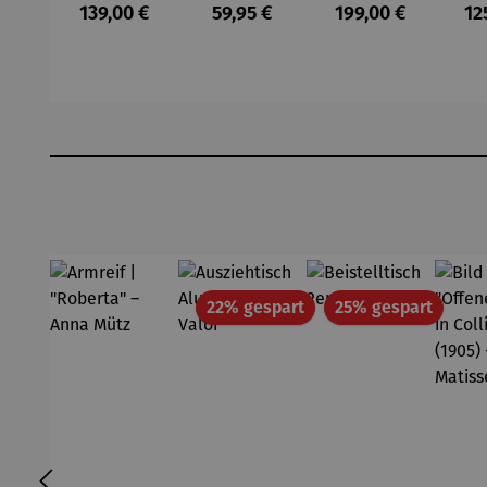
h
MALMÖ
Regulärer Preis:
Regulärer Preis:
Regulärer Preis:
Re
139,00 €
59,95 €
199,00 €
12
BERKELEY
Produktgalerie überspringen
Rabatt
Rabatt
22% gespart
25% gespart