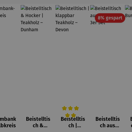
Raba
8% gespart
umbank
Beistelltis
Beistelltis
Beistelltis
Durchschnittliche Bewertung von 
lbkreis
ch &
ch |
ch aus