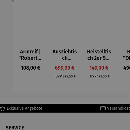
Armreif |
Ausziehtis
Beistelltis
B
"Roberta"
ch
ch 2er Set
"O
– Anna
Aluminium
– Dalias
Fen
Regulärer Preis:
Verkaufspreis:
Verkaufspreis:
Reg
108,00 €
699,00 €
149,00 €
49
Mütz
– Valor
Col
Regulärer Preis:
Regulärer Preis:
(1
UVP
899,00 €
UVP
199,00 €
H
Ma
Exklusive Angebote
Versandkost
SERVICE