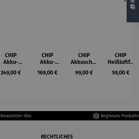
CHIP
CHIP
CHIP
CHIP
Akku-
Akku-
Akkuschra
Heißluftfri
Staubsau
Staubsau
uber
tteuse
s:
Regulärer Preis:
Regulärer Preis:
Regulärer Preis:
Regulärer P
249,00 €
169,00 €
99,00 €
59,00 €
ger
ger DS02
AutoClean
r Newsletter-Abo
Regionale Produkte
RECHTLICHES