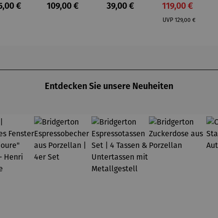
Hocker |
klappbar
Teakholz
gulärer Preis:
Regulärer Preis:
Regulärer Preis:
Verkaufspreis:
5,00 €
109,00 €
39,00 €
119,00 €
Teakholz –
Teakholz –
3er Set
Regulärer Preis:
Dunham
Devon
UVP
129,00 €
Entdecken Sie unsere Neuheiten