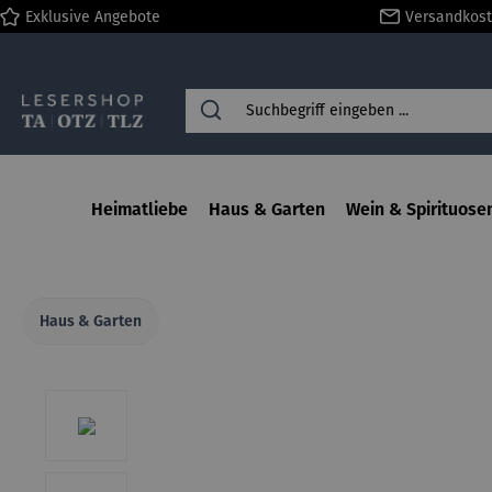
Exklusive Angebote
Versandkost
springen
Zur Hauptnavigation springen
Heimatliebe
Haus & Garten
Wein & Spirituose
Haus & Garten
Bildergalerie überspringen