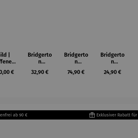
ild |
Bridgerto
Bridgerto
Bridgerto
ffenes
n
n
n
ster in
Espresso
Espressot
Zuckerdo
ulärer Preis:
Regulärer Preis:
Regulärer Preis:
Regulärer Prei
0,00 €
32,90 €
74,90 €
24,90 €
lioure"
becher
assen Set
se aus
905) -
aus
| 4 Tassen
Porzellan
enri
Porzellan
&
tisse
| 4er Set
Untertass
en mit
Metallges
enfrei ab 90 €
Exklusiver Rabatt fü
tell