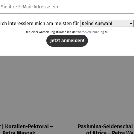
Ich interessiere mich am meisten für
Mit einer Anmeldung stimme ich der
Werbevereinbarung
zu.
Jetzt anmelden!
r | Korallen-Pektoral –
Pashmina-Seidenschal 
Petra Waszak
of Africa – Petra W