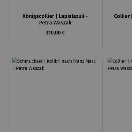
Königscollier | Lapislazuli –
Collier
Petra Waszak
Regulärer Preis:
310,00 €