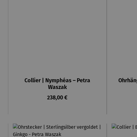
Collier | Nymphéas – Petra
Ohrhän
Waszak
Regulärer Preis:
238,00 €