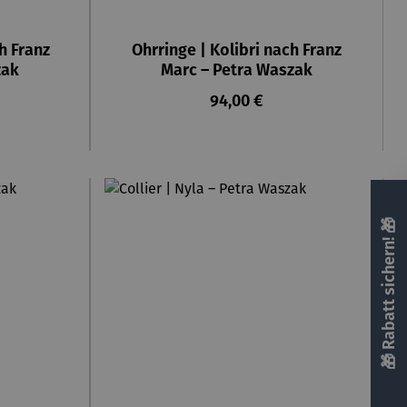
h Franz
Ohrringe | Kolibri nach Franz
zak
Marc – Petra Waszak
reis:
Regulärer Preis:
94,00 €
🎁 Rabatt sichern! 🎁