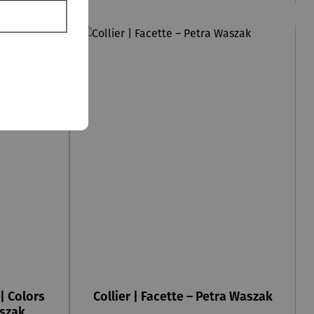
| Colors
Collier | Facette – Petra Waszak
aszak