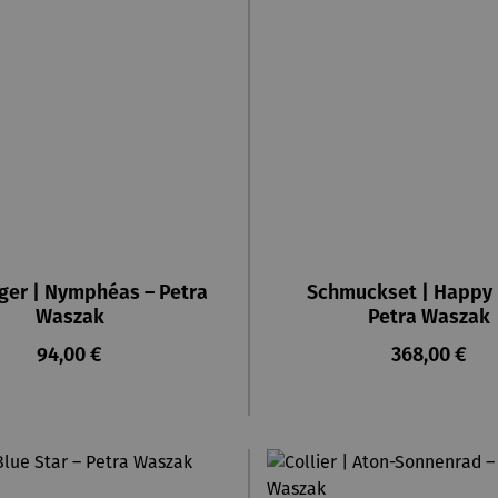
ger | Nymphéas – Petra
Schmuckset | Happy 
Waszak
Petra Waszak
Regulärer Preis:
Regulärer Pr
94,00 €
368,00 €