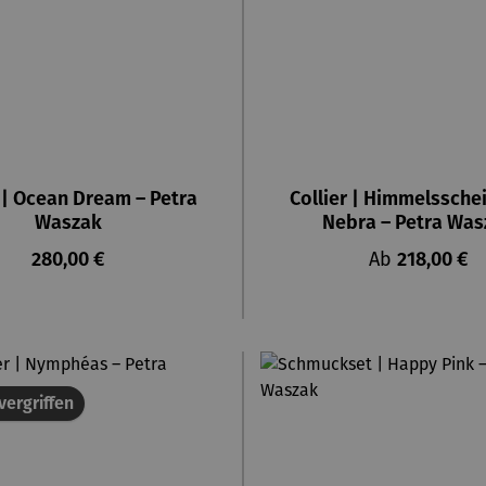
r | Ocean Dream – Petra
Collier | Himmelssche
Waszak
Nebra – Petra Was
Regulärer Preis:
Regulärer Pre
280,00 €
Ab
218,00 €
vergriffen