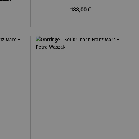
eis:
Regulärer Preis:
188,00 €