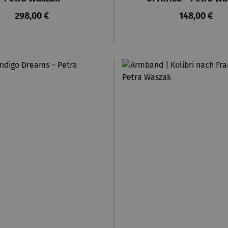
Regulärer Preis:
Regulärer Pr
298,00 €
148,00 €