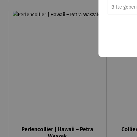
Perlencollier | Hawaii – Petra
Collie
Waszak