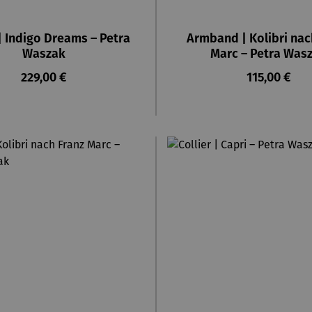
 | Indigo Dreams – Petra
Armband | Kolibri nac
Waszak
Marc – Petra Was
Regulärer Preis:
Regulärer P
229,00 €
115,00 €