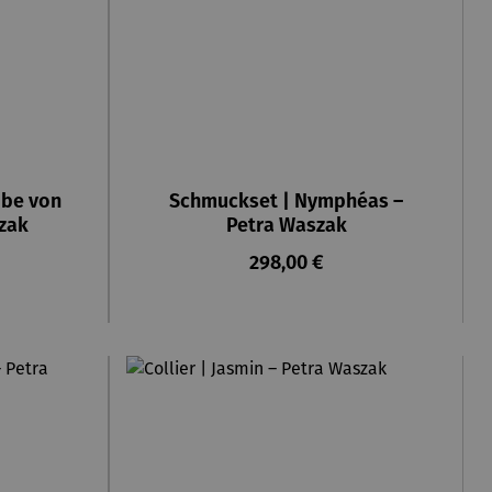
ibe von
Schmuckset | Nymphéas –
zak
Petra Waszak
is:
Regulärer Preis:
298,00 €