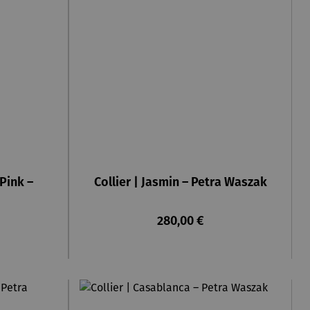
Pink –
Collier | Jasmin – Petra Waszak
eis:
Regulärer Preis:
280,00 €