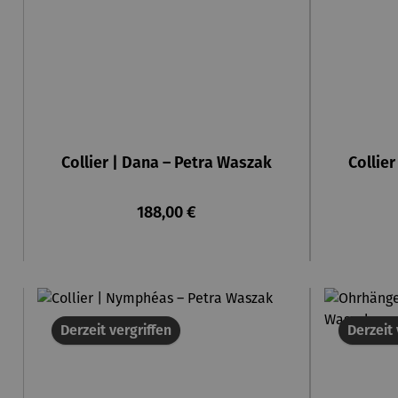
Collier | Dana – Petra Waszak
Collie
Regulärer Preis:
188,00 €
Derzeit vergriffen
Derzeit 