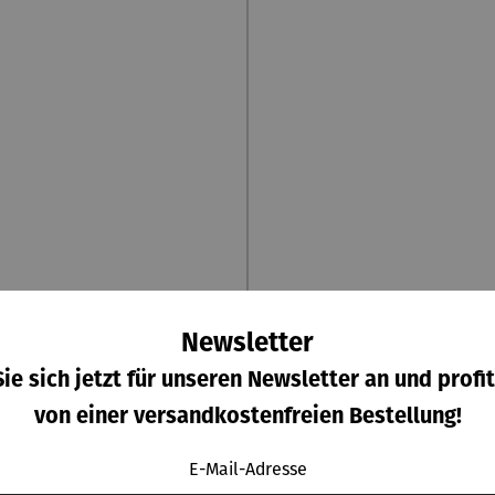
Newsletter
ie sich jetzt für unseren Newsletter an und profit
er | Blue Star – Petra
Collier | Aton-Sonne
Waszak
Petra Waszak
von einer versandkostenfreien Bestellung!
Regulärer Preis:
Regulärer Pr
290,00 €
229,00 €
E-Mail-Adresse