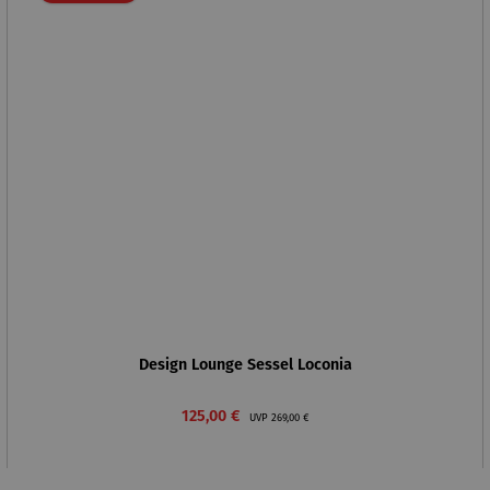
Design Lounge Sessel Loconia
Verkaufspreis:
Regulärer Preis:
125,00 €
UVP
269,00 €