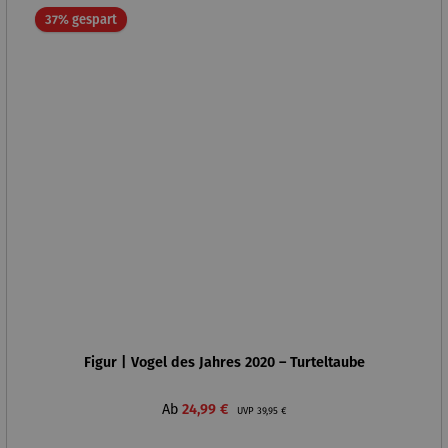
Rabatt
37% gespart
Figur | Vogel des Jahres 2020 – Turteltaube
Verkaufspreis:
Regulärer Preis:
Ab
24,99 €
UVP
39,95 €