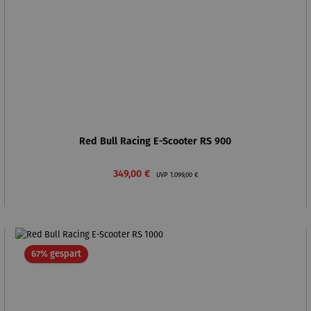
Red Bull Racing E-Scooter RS 900
Verkaufspreis:
Regulärer Preis:
349,00 €
UVP
1.099,00 €
Rabatt
67% gespart