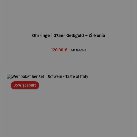
Ohrringe | 375er Gelbgold – Zirkonia
Verkaufspreis:
Regulärer Preis:
120,00 €
UVP
199,00 €
Rabatt
35% gespart