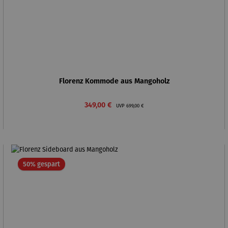
Florenz Kommode aus Mangoholz
Verkaufspreis:
Regulärer Preis:
349,00 €
UVP
699,00 €
Rabatt
50% gespart