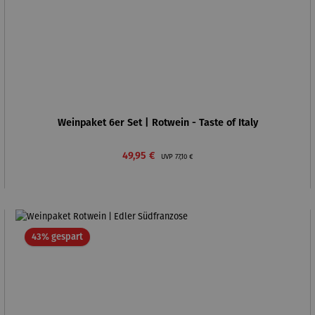
Weinpaket 6er Set | Rotwein - Taste of Italy
Verkaufspreis:
Regulärer Preis:
49,95 €
UVP
77,10 €
Rabatt
43% gespart