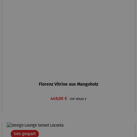
Florenz Vitrine aus Mangoholz
Verkaufspreis:
Regulärer Preis:
449,00 €
UVP
899,00 €
Rabatt
54% gespart