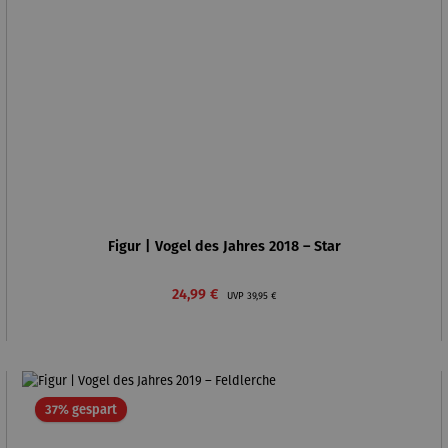
Figur | Vogel des Jahres 2018 – Star
Verkaufspreis:
Regulärer Preis:
24,99 €
UVP
39,95 €
Rabatt
37% gespart