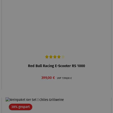
Durchschnittliche Bewertung von 4 von 5 Sternen
Red Bull Racing E-Scooter RS 1000
Verkaufspreis:
Regulärer Preis:
399,00 €
UVP
1.199,00 €
Rabatt
38% gespart