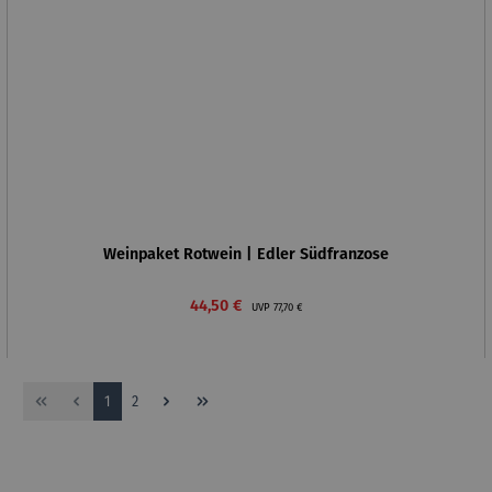
Weinpaket Rotwein | Edler Südfranzose
Verkaufspreis:
Regulärer Preis:
44,50 €
UVP
77,70 €
Seite
Seite
1
2