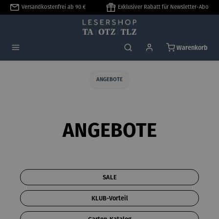
Versandkostenfrei ab 90 €
Exklusiver Rabatt für Newsletter-Abo
alt springen
Warenkorb
ANGEBOTE
ANGEBOTE
SALE
KLUB-Vorteil