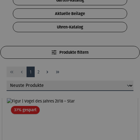
Garten-Katalog
Aktuelle Beilage
Uhren-Katalog
Produkte filtern
Seite
Seite
1
2
Rabatt
37% gespart