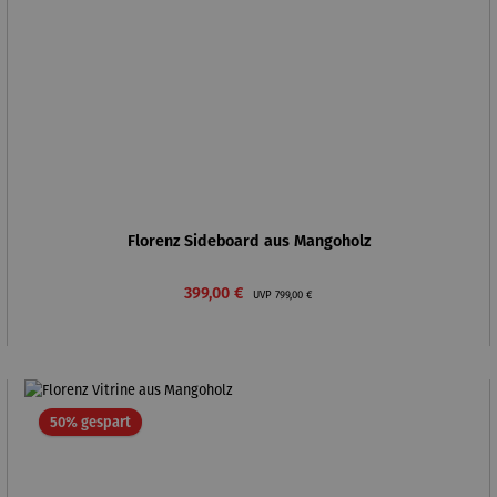
Florenz Sideboard aus Mangoholz
Verkaufspreis:
Regulärer Preis:
399,00 €
UVP
799,00 €
Rabatt
50% gespart