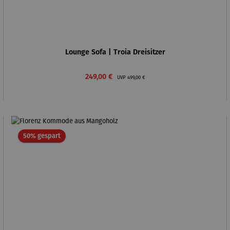
Lounge Sofa | Troia Dreisitzer
Verkaufspreis:
Regulärer Preis:
249,00 €
UVP
499,00 €
Rabatt
50% gespart