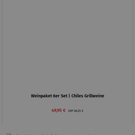
Weinpaket 6er Set | Chiles Grillweine
Verkaufspreis:
Regulärer Preis:
49,95 €
UVP
80,25 €