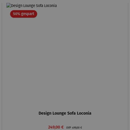
Rabatt
50% gespart
Design Lounge Sofa Loconia
Verkaufspreis:
Regulärer Preis:
249,00 €
UVP
499,00 €