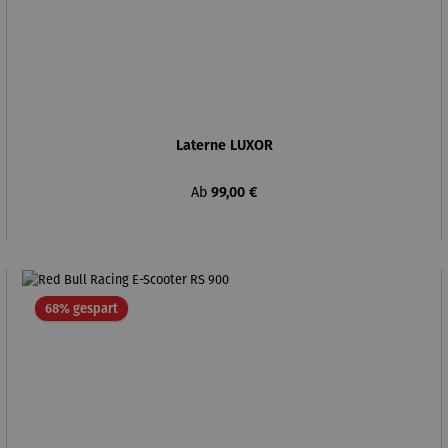
Laterne LUXOR
Regulärer Preis:
Ab
99,00 €
Rabatt
68% gespart