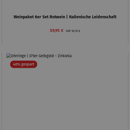
Weinpaket 6er Set Rotwein | Italienische Leidenschaft
Verkaufspreis:
Regulärer Preis:
59,95 €
UVP
95,70 €
Rabatt
40% gespart