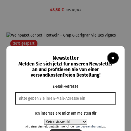
Verkaufspreis:
Regulärer Preis:
48,50 €
UVP
88,80 €
Rabatt
36% gespart
×
Newsletter
Melden Sie sich jetzt für unseren Newsletter
an und profitieren Sie von einer
versandkostenfreien Bestellung!
E-Mail-Adresse
Ich interessiere mich am meisten für
Mit einer Anmeldung stimme ich der
Werbevereinbarung
zu.