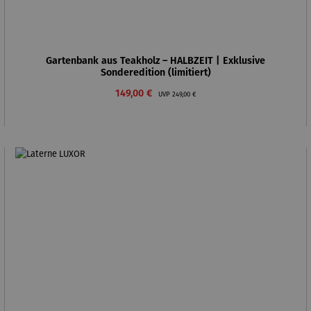
Gartenbank aus Teakholz – HALBZEIT | Exklusive
Sonderedition (limitiert)
Verkaufspreis:
Regulärer Preis:
149,00 €
UVP
249,00 €