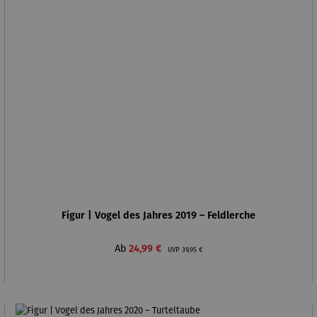
Figur | Vogel des Jahres 2019 – Feldlerche
Verkaufspreis:
Regulärer Preis:
Ab
24,99 €
UVP
39,95 €