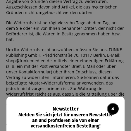
Angabe von Gründen diesen Vertrag zu widerrufen.
Ausgeschlossen davon sind Artikel, die aus hygienischen
Gründen nicht umgetauscht werden dürfen.
Die Widerrufsfrist beträgt vierzehn Tage ab dem Tag, an
dem Sie oder ein von Ihnen benannter Dritter, der nicht der
Beförderer ist, die Waren in Besitz genommen haben bzw.
hat.
Um Ihr Widerrufsrecht auszuüben, müssen Sie uns, FUNKE
Publishing GmbH, Friedrichstraße 70, 10117 Berlin, E-Mail:
shop@funkemedien.de, mittels einer eindeutigen Erklärung
(z. B. ein mit der Post versandter Brief, E-Mail oder über
unser Kontaktformular) über Ihren Entschluss, diesen
Vertrag zu widerrufen, informieren. Sie können dafür das
beigefügte Muster-Widerrufsformular verwenden, das
jedoch nicht vorgeschrieben ist. Zur Wahrung der
Widerrufsfrist reicht es aus, dass Sie die Mitteilung über die
Ausübung des Widerrufsrechts vor Ablauf der
Widerrufsfrist absenden.
×
Newsletter
Melden Sie sich jetzt für unseren Newsletter
1.3.Folgen des Widerrufs
an und profitieren Sie von einer
Wenn Sie diesen Vertrag widerrufen, haben wir Ihnen alle
versandkostenfreien Bestellung!