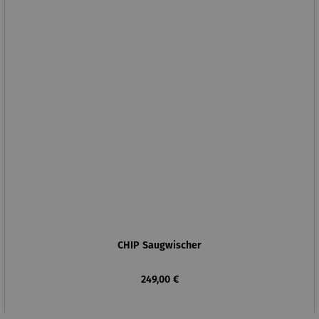
CHIP Saugwischer
Regulärer Preis:
249,00 €