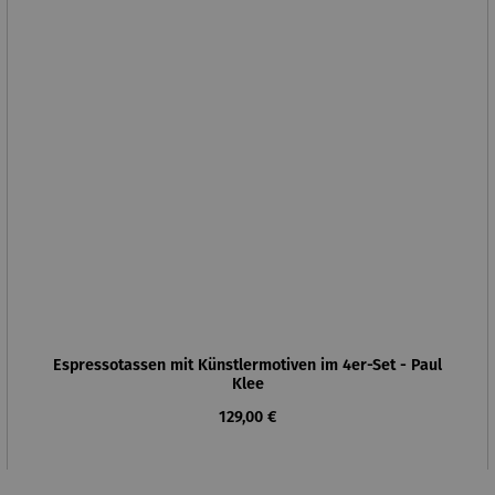
Espressotassen mit Künstlermotiven im 4er-Set - Paul
Klee
Regulärer Preis:
129,00 €