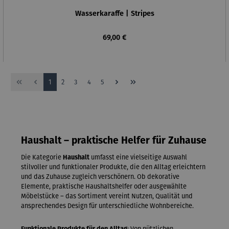
Wasserkaraffe | Stripes
Regulärer Preis:
69,00 €
Seite
Seite
Seite
Seite
Seite
1
2
3
4
5
Haushalt – praktische Helfer für Zuhause
Die Kategorie
Haushalt
umfasst eine vielseitige Auswahl
stilvoller und funktionaler Produkte, die den Alltag erleichtern
und das Zuhause zugleich verschönern. Ob dekorative
Elemente, praktische Haushaltshelfer oder ausgewählte
Möbelstücke – das Sortiment vereint Nutzen, Qualität und
ansprechendes Design für unterschiedliche Wohnbereiche.
Funktionale Produkte für den Alltag
: Von nützlichen