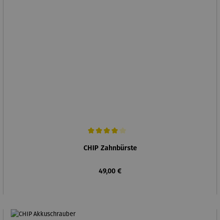
Durchschnittliche Bewertung von 4 von 5 Sternen
CHIP Zahnbürste
Regulärer Preis:
49,00 €