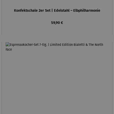
Konfektschale 2er Set | Edelstahl – Elbphilharmonie
Regulärer Preis:
59,90 €