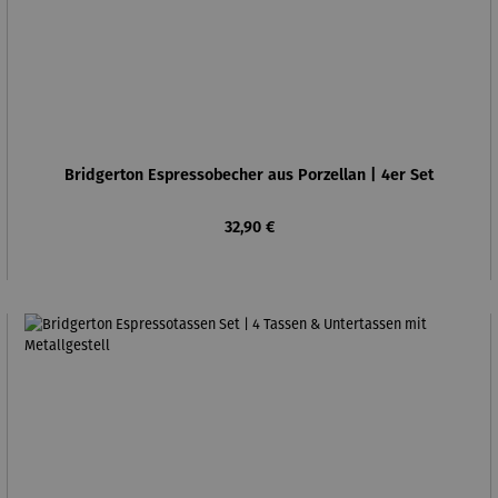
Bridgerton Espressobecher aus Porzellan | 4er Set
Regulärer Preis:
32,90 €