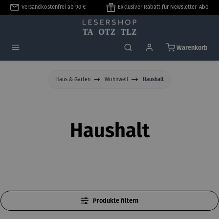
Versandkostenfrei ab 90 €
Exklusiver Rabatt für Newsletter-Abo
alt springen
Warenkorb
Haus & Garten
Wohnwelt
Haushalt
Haushalt
Produkte filtern