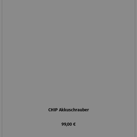
CHIP Akkuschrauber
Regulärer Preis:
99,00 €