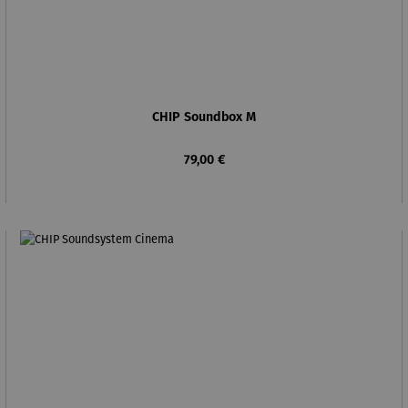
CHIP Soundbox M
Regulärer Preis:
79,00 €