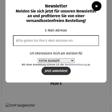
×
Newsletter
Melden Sie sich jetzt für unseren Newsletter
an und profitieren Sie von einer
versandkostenfreien Bestellung!
E-Mail-Adresse
Ich interessiere mich am meisten für
Mit einer Anmeldung stimme ich der
Werbevereinbarung
zu.
Jetzt anmelden!
CHIP Powerbank
Regulärer Preis:
99,00 €