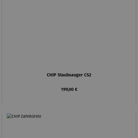
CHIP Staubsauger CS2
Regulärer Preis:
199,00 €