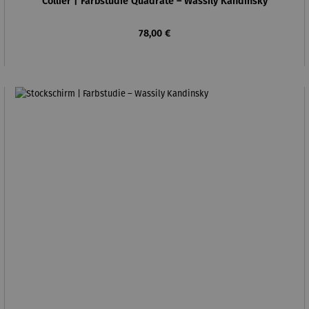
Collier | Farbstudie Quadrate – Wassily Kandinsky
Regulärer Preis:
78,00 €