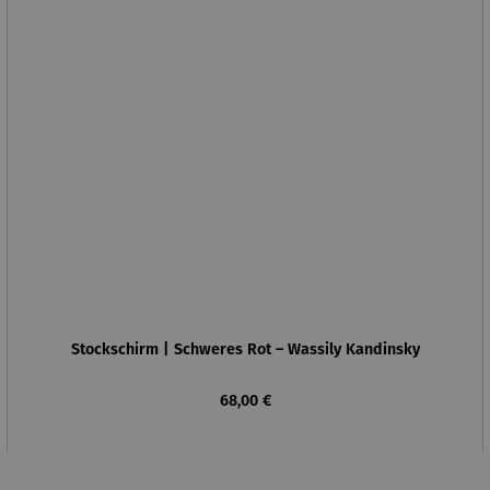
Stockschirm | Schweres Rot – Wassily Kandinsky
Regulärer Preis:
68,00 €