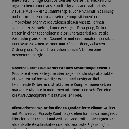
eine vielschichtige Komposition aus Kreisen, Dreiecken und
organischen Formen aus. Kandinsky verstand Malerei als
visuelle Musik – ein Zusammenspiel von Rhythmus, Spannung
und Harmonie. Serien wie seine „Kompositionen“ oder
„Improvisationen“ verdeutlichen diesen Ansatz: Formen
scheinen zu schweben, Linien erzeugen Bewegung, Farben
treten in einen lebendigen Dialog. Charakteristisch ist die
Verbindung aus klarer Geometrie und emotionaler Intensität.
Kontraste zwischen warmen und kühlen Tönen, zwischen
Ordnung und Dynamik, verleihen seinen Arbeiten eine
besondere Energie.
Moderne Kunst als ausdrucksstarkes Gestaltungselement
: Die
Produkte dieser Kategorie übertragen Kandinskys abstrakte
Bildwelten auf hochwertige Wohn- und Designartikel.
Leuchtende Farben und strukturierte Kompositionen setzen
markante Akzente in modernen Interieurs und schaffen eine
kreative Atmosphäre mit kultureller Tiefe.
Künstlerische Inspiration für designorientierte Räume
: Artikel
mit Motiven von Wassily Kandinsky stehen für Innovationsgeist,
künstlerische Freiheit und zeitlose Modernität. Sie eignen sich
als stilvolle Geschenkidee oder als bewusste Ergänzung für