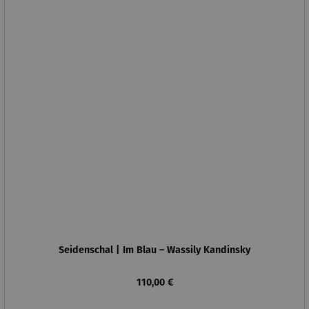
Seidenschal | Im Blau – Wassily Kandinsky
Regulärer Preis:
110,00 €