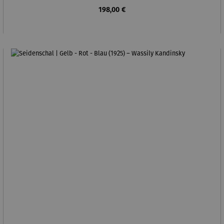
Regulärer Preis:
198,00 €