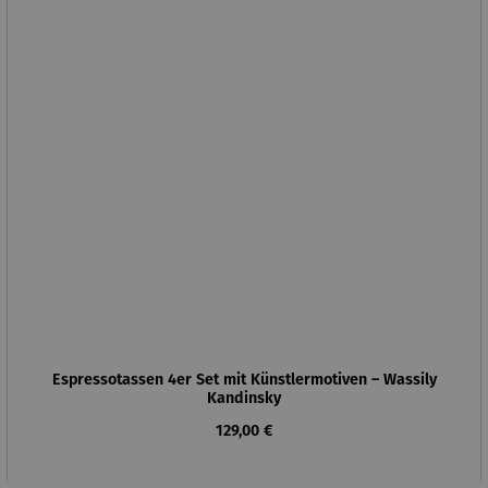
Espressotassen 4er Set mit Künstlermotiven – Wassily
Kandinsky
Regulärer Preis:
129,00 €