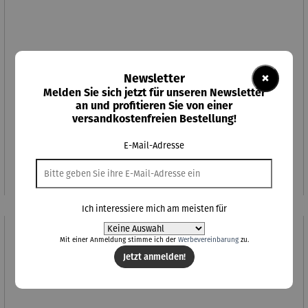
×
Newsletter
Melden Sie sich jetzt für unseren Newsletter
an und profitieren Sie von einer
versandkostenfreien Bestellung!
Gemälde | Farbstudie Quadrate (1913) – Wassily
Kandinsky
E-Mail-Adresse
Regulärer Preis:
138,00 €
Ich interessiere mich am meisten für
Mit einer Anmeldung stimme ich der
Werbevereinbarung
zu.
Jetzt anmelden!