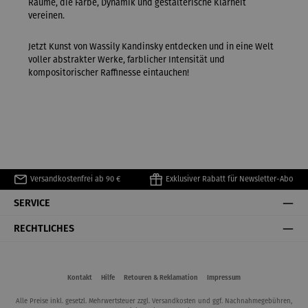
Räume, die Farbe, Dynamik und gestalterische Klarheit
vereinen.
Jetzt Kunst von Wassily Kandinsky entdecken und in eine Welt
voller abstrakter Werke, farblicher Intensität und
kompositorischer Raffinesse eintauchen!
Versandkostenfrei ab 90 €
Exklusiver Rabatt für Newsletter-Abo
SERVICE
RECHTLICHES
Kontakt
Hilfe
Retouren & Reklamation
Impressum
Alle Preise inkl. gesetzl. Mehrwertsteuer zzgl.
Versandkosten
und ggf. Nachnahmegebühren,