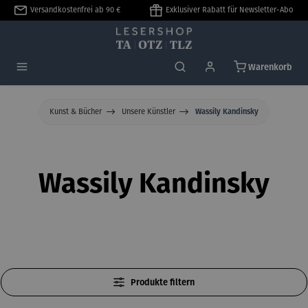
Versandkostenfrei ab 90 €
Exklusiver Rabatt für Newsletter-Abo
alt springen
Warenkorb
Kunst & Bücher
Unsere Künstler
Wassily Kandinsky
Wassily Kandinsky
Produkte filtern