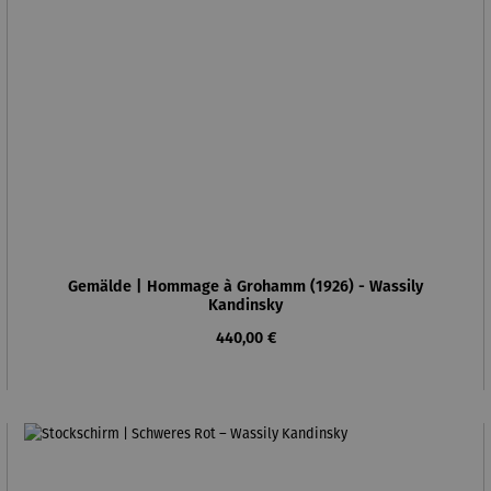
Gemälde | Hommage à Grohamm (1926) - Wassily
Kandinsky
Regulärer Preis:
440,00 €