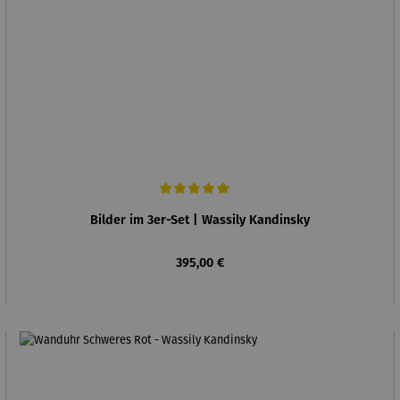
Durchschnittliche Bewertung von 5 von 5 Sternen
Bilder im 3er-Set | Wassily Kandinsky
Regulärer Preis:
395,00 €