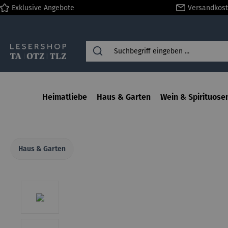
Exklusive Angebote
Versandkost
springen
Zur Hauptnavigation springen
Heimatliebe
Haus & Garten
Wein & Spirituose
Haus & Garten
Bildergalerie überspringen