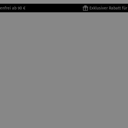
Metallges
enfrei ab 90 €
Exklusiver Rabatt fü
tell