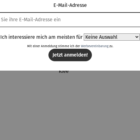
E-Mail-Adresse
Topseller aus der Kategorie Dekoration
Ich interessiere mich am meisten für
Mit einer Anmeldung stimme ich der
Werbevereinbarung
zu.
Rabatt
Rab
% gespart
Derzeit vergriffen
50% gespart
Jetzt anmelden!
zeit vergriffen