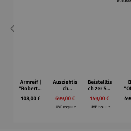
Armreif |
Ausziehtis
Beistelltis
B
"Roberta"
ch
ch 2er Set
"O
– Anna
Aluminium
– Dalias
Fen
Regulärer Preis:
Verkaufspreis:
Verkaufspreis:
Reg
108,00 €
699,00 €
149,00 €
49
Mütz
– Valor
Col
Regulärer Preis:
Regulärer Preis:
(1
UVP
899,00 €
UVP
199,00 €
H
Ma