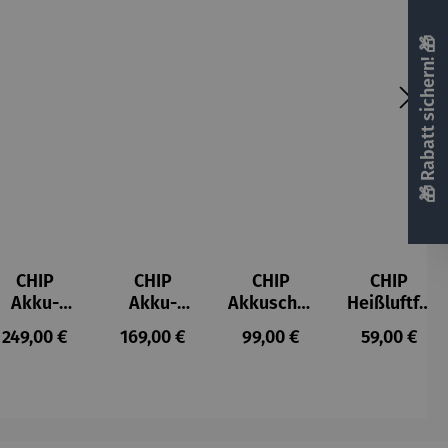
🎁 Rabatt sichern! 🎁
CHIP
CHIP
CHIP
CHIP
Akku-
Akku-
Akkuschra
Heißluftfri
Staubsau
Staubsau
uber
tteuse
s:
Regulärer Preis:
Regulärer Preis:
Regulärer Preis:
Regulärer P
249,00 €
169,00 €
99,00 €
59,00 €
ger
ger DS02
AutoClean