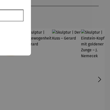
49,50 €
att
KLUB-
Vorteilsprei
s