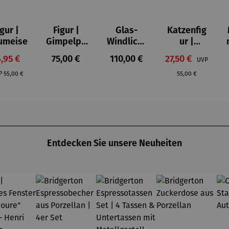
igur |
Figur |
Glas-
Katzenfig
on 5 Sternen
umeise
Gimpelpa
Windlicht
ur |
ar
er mit
Piccoli
rkaufspreis:
Regulärer Preis:
Regulärer Preis:
Verkaufspreis:
,95 €
75,00 €
110,00 €
27,50 €
UVP
Künstlerm
aiutanti -
Regulärer Preis:
Regulärer Preis:
otiven 3er
Rosina
P
55,00 €
55,00 €
Set - Paul
Wachtmei
Klee
ster
Entdecken Sie unsere Neuheiten