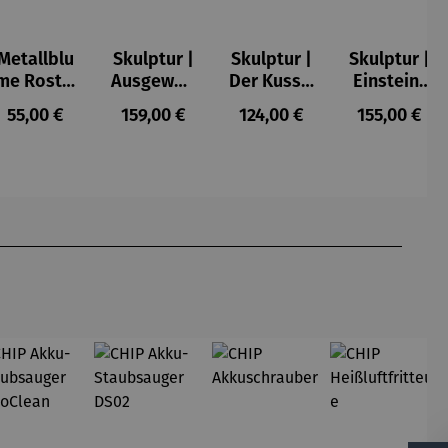
Metallblu
Skulptur |
Skulptur |
Skulptur |
me Rost –
Ausgewog
Der Kuss –
Einstein-
Tilo
enheit –
Gerard
Kopf mit
Regulärer Preis:
Regulärer Preis:
Regulärer Preis:
Regulärer P
55,00 €
159,00 €
124,00 €
155,00 €
Gerard
goldener
Zunge – J.
Nemecek