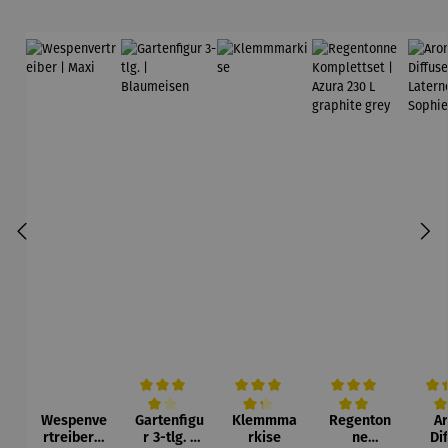
Wespenve
Gartenfigu
Klemmma
Regenton
A
Durchschnittliche Bewertung von 4 von 5 Sternen
Durchschnittliche Bewertung von 4.3 v
Durchschnittliche Be
Durc
rtreiber |
r 3-tlg. |
rkise
ne
Di