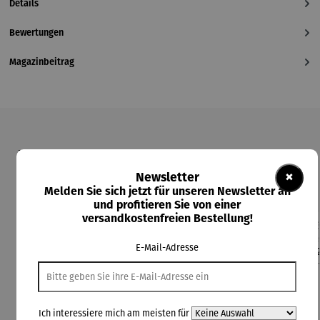
Details
Bewertungen
Magazinbeitrag
Produktgalerie überspringen
Kunden kauften auch
×
Newsletter
Melden Sie sich jetzt für unseren Newsletter an
und profitieren Sie von einer
versandkostenfreien Bestellung!
Rabatt
Rabatt
Rabatt
17% gespart
20% gespart
8% gespart
E-Mail-Adresse
Ich interessiere mich am meisten für