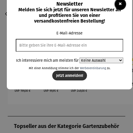
×
Newsletter
Melden Sie sich jetzt für unseren Newsletter an
und profitieren Sie von einer
versandkostenfreien Bestellung!
E-Mail-Adresse
Ich interessiere mich am meisten für
Mit einer Anmeldung stimme ich der
Werbevereinbarung
zu.
Pflanzsäul
Pflanzban
Sichtschut
Regenton
Reg
Durc
e PATIO
k VANDA
z
ne
Jetzt anmelden!
Pflanzspal
Kompletts
Kom
Verkaufspreis:
Verkaufspreis:
Verkaufspreis:
Regulärer Preis:
Reg
165,00 €
80,00 €
229,00 €
158,00 €
14
ier aus
et | Milo
et 
Regulärer Preis:
Regulärer Preis:
Regulärer Preis:
Teakholz
230 L
2
UVP
199,00 €
UVP
99,95 €
UVP
249,00 €
mit
graphite
gr
Pflanzbeh
grey
g
älter –
Holmer
Produktgalerie überspringen
Topseller aus der Kategorie Gartenzubehör