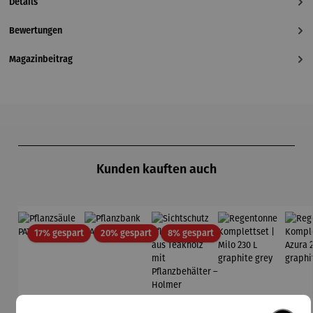
Details
Bewertungen
Magazinbeitrag
Produktgalerie überspringen
Kunden kauften auch
Rabatt
Rabatt
Rabatt
17% gespart
20% gespart
8% gespart