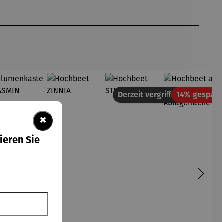
Derzeit vergriffen
14% gespart
×
ieren Sie