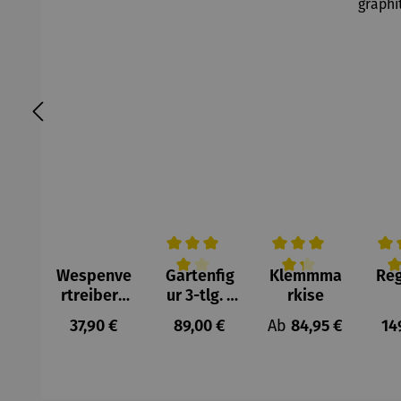
Wespenve
Gartenfig
Klemmma
Re
Durchschnittliche Bewertung von 4 v
Durchschnittliche Be
Durc
rtreiber |
ur 3-tlg. |
rkise
Maxi
Blaumeise
Kom
Regulärer Preis:
Regulärer Preis:
Regulärer Preis:
Re
37,90 €
89,00 €
Ab
84,95 €
14
n
et 
2
gr