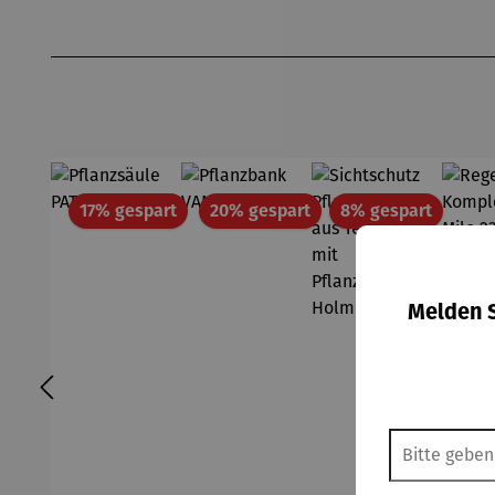
Produktgalerie überspringen
Rabatt
Rabatt
Rabatt
17% gespart
20% gespart
8% gespart
Melden S