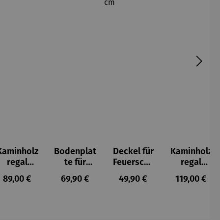
Kaminholz
Bodenplat
Deckel für
Kaminholz
regal
te für
Feuerscha
regal
Missouri
Feuerkorb
le mit
Kalifornie
s:
Regulärer Preis:
Regulärer Preis:
Regulärer Preis:
Regulärer P
89,00 €
69,90 €
49,90 €
119,00 €
rund Ø 70
Rand - Ø
n
cm
61,5 cm