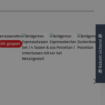
🎁 Rabatt sichern! 🎁
att
Rabatt
8% gespart