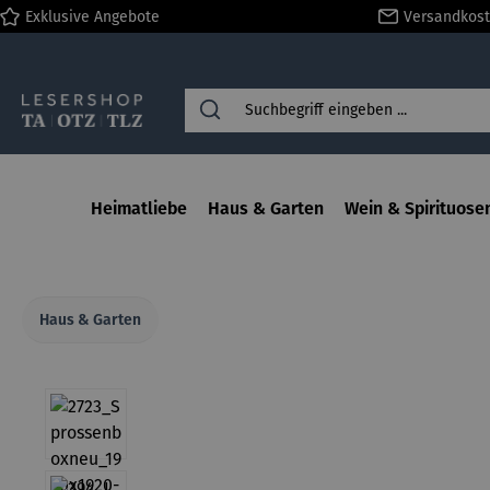
Exklusive Angebote
Versandkost
springen
Zur Hauptnavigation springen
Heimatliebe
Haus & Garten
Wein & Spirituose
Haus & Garten
Bildergalerie überspringen