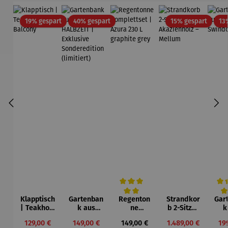
Rabatt
Rabatt
Rabatt
19% gespart
40% gespart
15% gespart
13
Klapptisch
Gartenban
Regenton
Strandkor
Gar
Durchschnittliche Bewertung von 5 von
Durc
| Teakholz
k aus
ne
b 2-Sitzer
k
– Balcony
Teakholz –
Kompletts
| aus
Tea
Verkaufspreis:
Verkaufspreis:
Regulärer Preis:
Verkaufspreis:
Ver
129,00 €
149,00 €
149,00 €
1.489,00 €
19
HALBZEIT
et | Azura
Akazienho
Sw