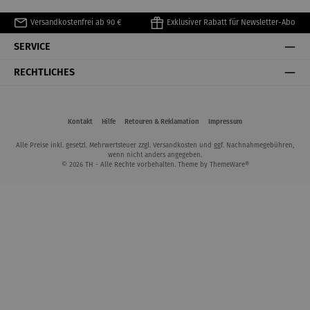
Versandkostenfrei ab 90 €
Exklusiver Rabatt für Newsletter-Abo
SERVICE
RECHTLICHES
Kontakt
Hilfe
Retouren & Reklamation
Impressum
Alle Preise inkl. gesetzl. Mehrwertsteuer zzgl.
Versandkosten
und ggf. Nachnahmegebühren,
wenn nicht anders angegeben.
© 2026 TH - Alle Rechte vorbehalten. Theme by
ThemeWare®