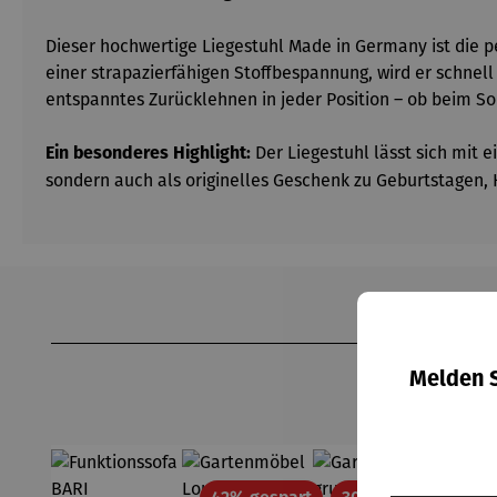
Dieser hochwertige Liegestuhl Made in Germany ist die p
einer strapazierfähigen Stoffbespannung, wird er schnel
entspanntes Zurücklehnen in jeder Position – ob beim S
Der Liegestuhl lässt sich mit 
Ein besonderes Highlight:
sondern auch als originelles Geschenk zu Geburtstagen,
Produktgalerie überspringen
Melden S
Rabatt
Rabatt