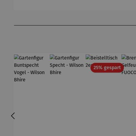
s - Noja
Tisch –
Ashford
Produktgalerie überspringen
Rabatt
25% gespart