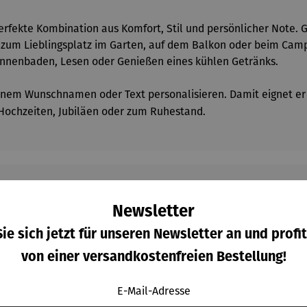
erfekte Kombination aus Komfort, Stil und persönlicher Note. 
l zum Lieblingsplatz im Garten, auf dem Balkon oder beim Camp
onnenbaden, Lesen oder Genießen eines kühlen Getränks.
einem Wunschnamen oder Text personalisieren. Damit eignet er s
 Hochzeiten, Jubiläen oder zum Ruhestand.
Newsletter
Kunden kauften auch
ie sich jetzt für unseren Newsletter an und profit
von einer versandkostenfreien Bestellung!
E-Mail-Adresse
Raba