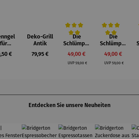
enngel
Deko-Grill
Die
Die
Durchschnittliche Bewertung von 
Durchschnittlich
D
für
Antik
Schlümpfe
Schlümpfe
feuerst
aus
aus
gulärer Preis:
Regulärer Preis:
Verkaufspreis:
Verkaufspreis
,50 €
79,95 €
49,00 €
49,00 €
lle -
Kunststei
Kunststei
Regulärer Preis:
Regulärer Preis:
UOCO
n | Farmi
n | Papa
UVP
59,00 €
UVP
59,00 €
Schlumpf
Entdecken Sie unsere Neuheiten