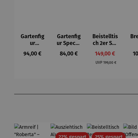
Gartenfig
Gartenfig
Beistelltis
Br
ur
ur Specht
ch 2er Set
Buntspec
- Wilson
– Dalias
Gel
Regulärer Preis:
Regulärer Preis:
Verkaufspreis:
Re
94,00 €
84,00 €
149,00 €
10
ht Vogel -
Bhire
e
Regulärer Preis:
Wilson
F
UVP
199,00 €
Bhire
Produktgalerie überspringen
Rabatt
Rabatt
22% gespart
25% gespart