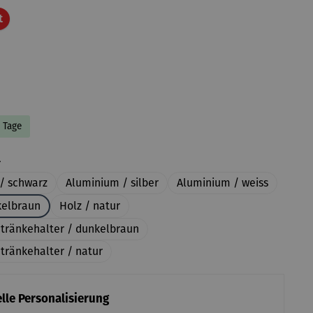
Rabatt
t
8 Tage
auswählen
l
/ schwarz
Aluminium / silber
Aluminium / weiss
kelbraun
Holz / natur
etränkehalter / dunkelbraun
tränkehalter / natur
lle Personalisierung