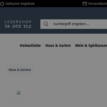
Exklusive Angebote
Versandkost
springen
Zur Hauptnavigation springen
Heimatliebe
Haus & Garten
Wein & Spirituose
Haus & Garten
Bildergalerie überspringen