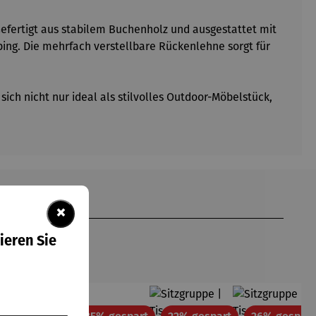
Gefertigt aus stabilem Buchenholz und ausgestattet mit
ing. Die mehrfach verstellbare Rückenlehne sorgt für
ich nicht nur ideal als stilvolles Outdoor-Möbelstück,
×
ieren Sie
tt
Rabatt
Rabatt
Rabatt