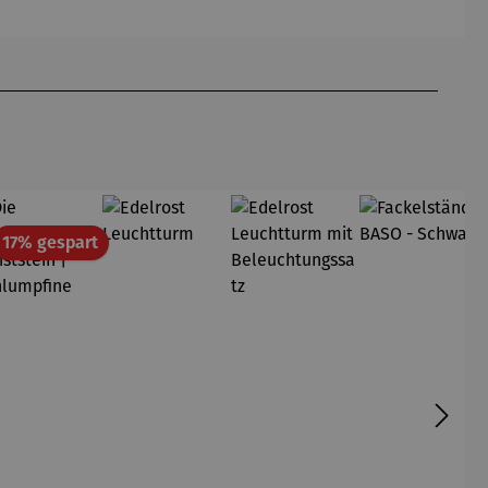
anthrazit
terracotta
sel Adora
Genua
& Tisch
& Tisch
Tarifa
Tarifa
att
Rabatt
17% gespart