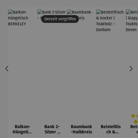
Derzeit vergriffen
Balkon-
Bank 2-
Baumbank
Beistelltis
Beis
Durc
Hängetisc
Sitzer –
-Halbkreis
ch &
h
MALMÖ
Hocker |
kla