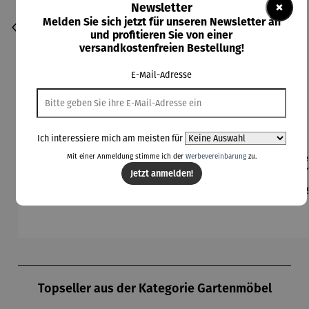
×
Newsletter
Melden Sie sich jetzt für unseren Newsletter an
und profitieren Sie von einer
versandkostenfreien Bestellung!
E-Mail-Adresse
Ich interessiere mich am meisten für
Mit einer Anmeldung stimme ich der
Werbevereinbarung
zu.
Auflagenb
Auflagenb
Auflagenb
Drehstuhl
Dre
ox aus
ox aus
ox PATRAS
2er Set –
2er
Jetzt anmelden!
Akazienho
Eukalyptu
Adria
Z
Regulärer Preis:
Regulärer Preis:
Regulärer Preis:
Regulärer Preis:
Reg
229,00 €
259,00 €
149,00 €
539,90 €
59
lz –
sholz –
WASHINGT
PLANO
ON
Produktgalerie überspringen
Topseller aus der Kategorie Gartenmöbel