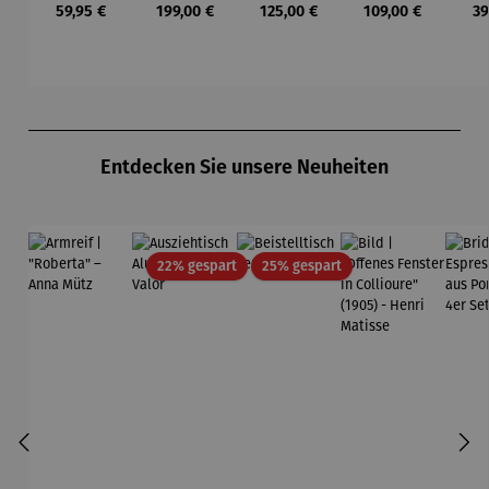
Regulärer Preis:
Regulärer Preis:
Regulärer Preis:
Regulärer Preis:
Re
59,95 €
199,00 €
125,00 €
109,00 €
39
BERKELEY
Teakholz –
Tea
Dunham
D
Produktgalerie überspringen
Entdecken Sie unsere Neuheiten
Rabatt
Rabatt
22% gespart
25% gespart