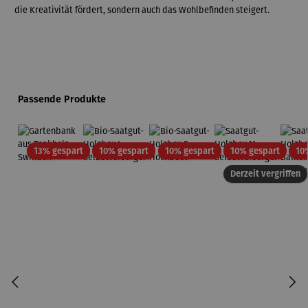
die Kreativität fördert, sondern auch das Wohlbefinden steigert.
Produktgalerie überspringen
Passende Produkte
Rabatt
Rabatt
Rabatt
Rabatt
13% gespart
10% gespart
10% gespart
10% gespart
10
Derzeit vergriffen