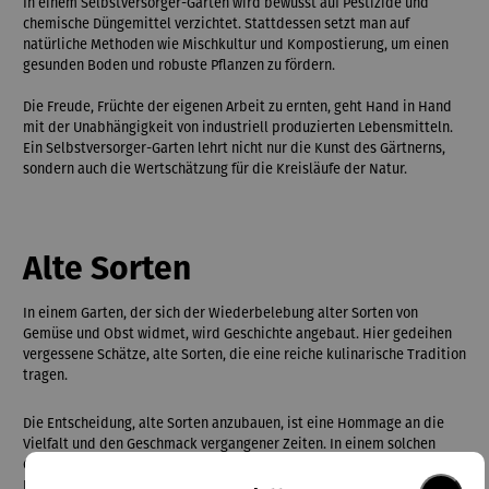
In einem Selbstversorger-Garten wird bewusst auf Pestizide und
chemische Düngemittel verzichtet. Stattdessen setzt man auf
natürliche Methoden wie Mischkultur und Kompostierung, um einen
gesunden Boden und robuste Pflanzen zu fördern.
Die Freude, Früchte der eigenen Arbeit zu ernten, geht Hand in Hand
mit der Unabhängigkeit von industriell produzierten Lebensmitteln.
Ein Selbstversorger-Garten lehrt nicht nur die Kunst des Gärtnerns,
sondern auch die Wertschätzung für die Kreisläufe der Natur.
Alte Sorten
In einem Garten, der sich der Wiederbelebung alter Sorten von
Gemüse und Obst widmet, wird Geschichte angebaut. Hier gedeihen
vergessene Schätze, alte Sorten, die eine reiche kulinarische Tradition
tragen.
Die Entscheidung, alte Sorten anzubauen, ist eine Hommage an die
Vielfalt und den Geschmack vergangener Zeiten. In einem solchen
Garten erleben Gärtner und Genießer eine zeitlose Verbindung zur
Natur. Von knorrigen Apfelsorten, Zwiebel und Rüben bis hin zu