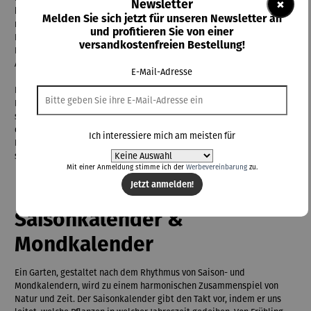
×
Newsletter
bunten Tomatensorten verleihen alte Pflanzensorten dem Garten nicht
Melden Sie sich jetzt für unseren Newsletter an
nur eine ästhetische Vielfalt, sondern auch eine geschmackliche Fülle.
und profitieren Sie von einer
Dieser Garten erinnert uns daran, dass die Vergangenheit nicht nur in
versandkostenfreien Bestellung!
Büchern, sondern auch in unseren Ernten lebendig ist – ein grünes
Archiv der Geschmackserinnerungen.
E-Mail-Adresse
Ein Selbstversorger-Garten ist mehr als nur eine Ansammlung von
Pflanzen – er ist eine Quelle nachhaltiger Unabhängigkeit. In einem
solchen Garten geht es darum, die Grundnahrungsmittel direkt vor
der eigenen Haustür anzubauen. Gemüsebeete, Obstbäume und
Ich interessiere mich am meisten für
Kräuter sind sorgfältig arrangiert, um nicht nur den Tisch zu decken,
sondern auch eine Verbindung zur Natur zu schaffen.
Mit einer Anmeldung stimme ich der
Werbevereinbarung
zu.
Jetzt anmelden!
Saisonkalender &
Mondkalender
Ein Garten, gestaltet nach dem Rhythmus von Saison- und
Mondkalendern, wird zu einem harmonischen Zusammenspiel von
Natur und Zeit. Der Saisonkalender gibt den Takt vor, indem er uns