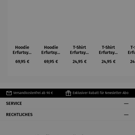
Hoodie
Hoodie
T-Shirt
T-Shirt
T-
Erfurtsym
Erfurtsym
Erfurtsym
Erfurtsym
Erf
bole
bole
bole
bole
Regulärer Preis:
Regulärer Preis:
Regulärer Preis:
Regulärer Preis:
Re
69,95 €
69,95 €
24,95 €
24,95 €
24
Versandkostenfrei ab 90 €
Exklusiver Rabatt für Newsletter-Abo
SERVICE
RECHTLICHES