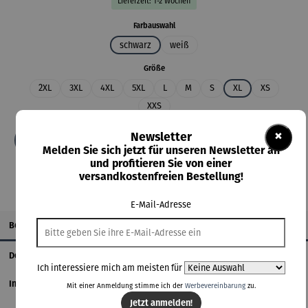
Lieferzeit: 1-2 Wochen
auswählen
Farbauswahl
schwarz
weiß
auswählen
Größe
2XL
3XL
4XL
5XL
L
M
S
XL
XS
XXS
×
Newsletter
In den Warenkorb
Melden Sie sich jetzt für unseren Newsletter an
und profitieren Sie von einer
versandkostenfreien Bestellung!
E-Mail-Adresse
Beschreibung
Details
Ich interessiere mich am meisten für
Informationen zum Hersteller
Mit einer Anmeldung stimme ich der
Werbevereinbarung
zu.
Jetzt anmelden!