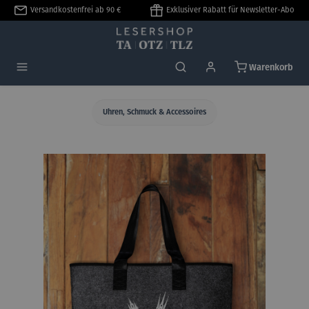
Versandkostenfrei ab 90 €
Exklusiver Rabatt für Newsletter-Abo
alt springen
Warenkorb
Uhren, Schmuck & Accessoires
Bildergalerie überspringen