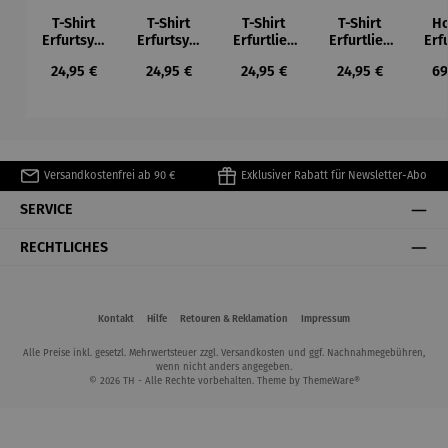
T-Shirt
T-Shirt
T-Shirt
T-Shirt
Ho
Erfurtsym
Erfurtsym
Erfurtlieb
Erfurtlieb
Erf
bole
bole
e
e
Regulärer Preis:
Regulärer Preis:
Regulärer Preis:
Regulärer Preis:
Re
24,95 €
24,95 €
24,95 €
24,95 €
69
Versandkostenfrei ab 90 €
Exklusiver Rabatt für Newsletter-Abo
SERVICE
RECHTLICHES
Kontakt
Hilfe
Retouren & Reklamation
Impressum
Alle Preise inkl. gesetzl. Mehrwertsteuer zzgl.
Versandkosten
und ggf. Nachnahmegebühren,
wenn nicht anders angegeben.
© 2026 TH - Alle Rechte vorbehalten. Theme by
ThemeWare®