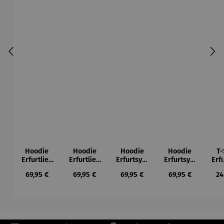
Hoodie
Hoodie
Hoodie
Hoodie
T-
Erfurtlieb
Erfurtlieb
Erfurtsym
Erfurtsym
Erf
e
e
bole
bole
Regulärer Preis:
Regulärer Preis:
Regulärer Preis:
Regulärer Preis:
Re
69,95 €
69,95 €
69,95 €
69,95 €
24