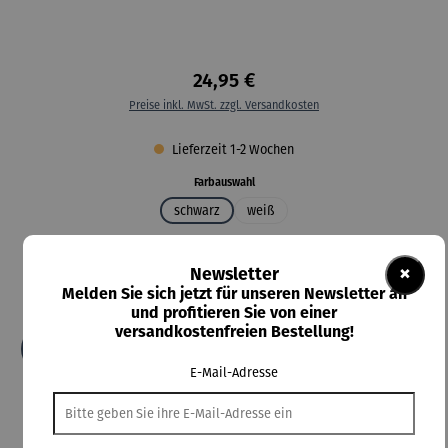
24,95 €
Preise inkl. MwSt. zzgl. Versandkosten
Lieferzeit 1-2 Wochen
auswählen
Farbauswahl
schwarz
weiß
auswählen
Größe
×
3XL
4XL
5XL
L
M
S
XL
XS
XXL
Newsletter
Melden Sie sich jetzt für unseren Newsletter an
XXS
und profitieren Sie von einer
versandkostenfreien Bestellung!
In den Warenkorb
E-Mail-Adresse