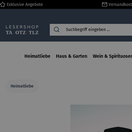
Exklusive Angebote
Versandkost
springen
Zur Hauptnavigation springen
Heimatliebe
Haus & Garten
Wein & Spirituose
Heimatliebe
Bildergalerie überspringen