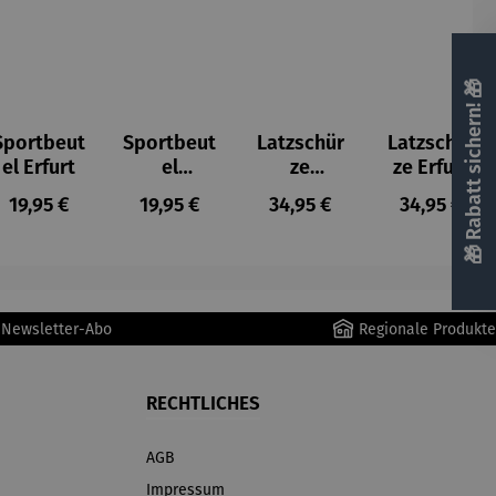
🎁 Rabatt sichern! 🎁
Sportbeut
Sportbeut
Latzschür
Latzschür
el Erfurt
el
ze
ze Erfurt
Thüringen
Thüringen
s:
Regulärer Preis:
Regulärer Preis:
Regulärer Preis:
Regulärer P
19,95 €
19,95 €
34,95 €
34,95 €
r Newsletter-Abo
Regionale Produkte
RECHTLICHES
AGB
Impressum