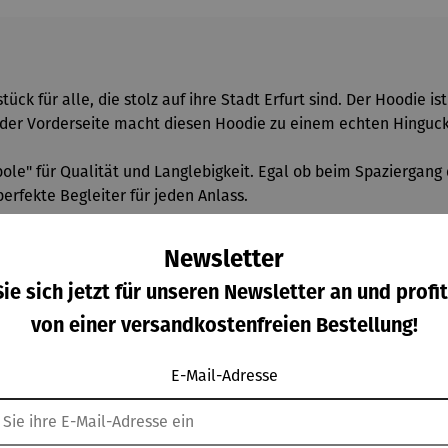
ück für alle, die stolz auf ihre Stadt Erfurt sind. Der Hoodie i
f der Vorderseite macht diesen Hoodie zu einem echten Hinguck
bole" für Qualität und Langlebigkeit. Egal ob beim Spaziergang
erfekte Begleiter für jeden Anlass.
Newsletter
ie sich jetzt für unseren Newsletter an und profit
mte Bio-Baumwolle / 350 gm/qm
von einer versandkostenfreien Bestellung!
E-Mail-Adresse