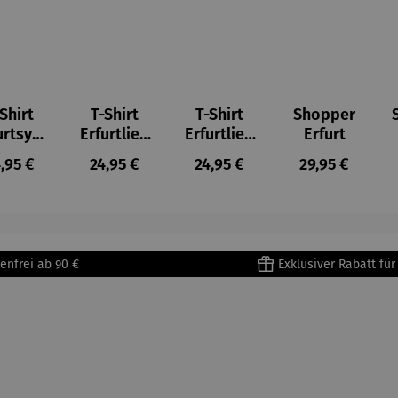
Shirt
T-Shirt
T-Shirt
Shopper
urtsym
Erfurtlieb
Erfurtlieb
Erfurt
bole
e
e
gulärer Preis:
Regulärer Preis:
Regulärer Preis:
Regulärer Prei
,95 €
24,95 €
24,95 €
29,95 €
enfrei ab 90 €
Exklusiver Rabatt fü