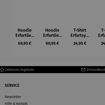
Hoodie
Hoodie
T-Shirt
T-
Erfurtlieb
Erfurtlieb
Erfurtsym
Erf
e
e
bole
Regulärer Preis:
Regulärer Preis:
Regulärer Preis:
Re
69,95 €
69,95 €
24,95 €
24
Exklusive Angebote
Versandkost
SERVICE
Newsletter
Hilfe & Kontakt