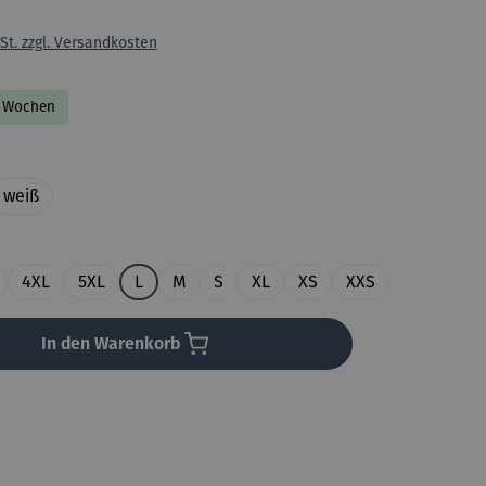
St. zzgl. Versandkosten
-2 Wochen
uswählen
weiß
en
4XL
5XL
L
M
S
XL
XS
XXS
In den Warenkorb