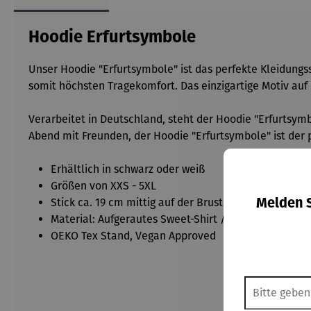
Hoodie Erfurtsymbole
Unser Hoodie "Erfurtsymbole" ist das perfekte Kleidungsst
somit höchsten Tragekomfort. Das einzigartige Motiv au
Verarbeitet in Deutschland, steht der Hoodie "Erfurtsym
Abend mit Freunden, der Hoodie "Erfurtsymbole" ist der p
Erhältlich in schwarz oder weiß
Größen von XXS - 5XL
Stick ca. 19 cm mittig auf der Brust
Melden S
Material: Aufgerautes Sweet-Shirt / 100 % gekäm
OEKO Tex Stand, Vegan Approved