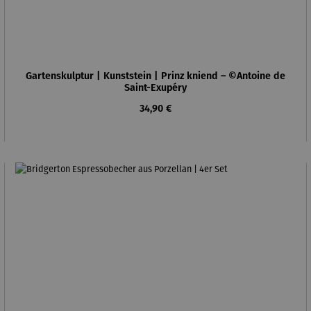
Gartenskulptur | Kunststein | Prinz kniend – ©Antoine de
Saint-Exupéry
Regulärer Preis:
34,90 €