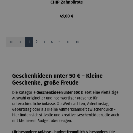
CHIP Zahnbürste
Regulärer Preis:
49,00 €
Seite
Seite
Seite
Seite
Seite
1
2
3
4
5
Geschenkideen unter 50 € – Kleine
Geschenke, große Freude
Die Kategorie
Geschenkideen unter 50€
bietet eine vielfältige
Auswahl origineller und hochwertiger Präsente für
unterschiedliche Anlässe. Ob Weihnachten, Valentinstag,
Geburtstag oder als kleine Aufmerksamkeit zwischendurch -
hier finden sich stilvolle und kreative Geschenkideen, die auch
mit kleinerem Budget überzeugen.
Für besondere Anlässe - budgetfreundlich & besonders
: Die