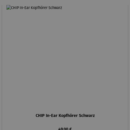
CHIP In-Ear Kopfhörer Schwarz
Regulärer Preis:
49,00 €