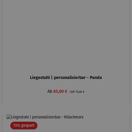
Liegestuhl | personalisierbar - Panda
Verkaufspreis:
Regulärer Preis:
Ab
65,00 €
UVP
75,00 €
Rabatt
13% gespart