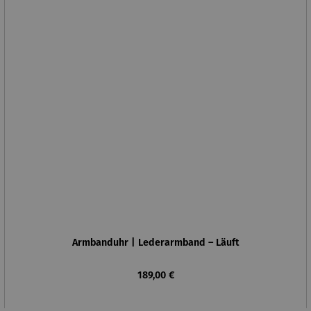
Armbanduhr | Lederarmband – Läuft
Regulärer Preis:
189,00 €