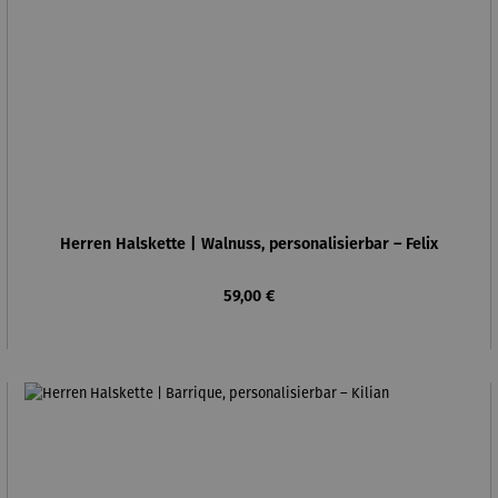
Herren Halskette | Walnuss, personalisierbar – Felix
Regulärer Preis:
59,00 €