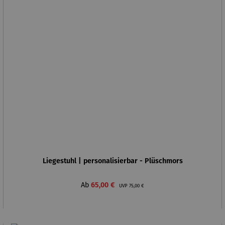
Liegestuhl | personalisierbar - Plüschmors
Verkaufspreis:
Regulärer Preis:
Ab
65,00 €
UVP
75,00 €