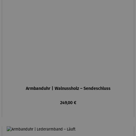
Armbanduhr | Walnussholz – Sendeschluss
Regulärer Preis:
249,00 €