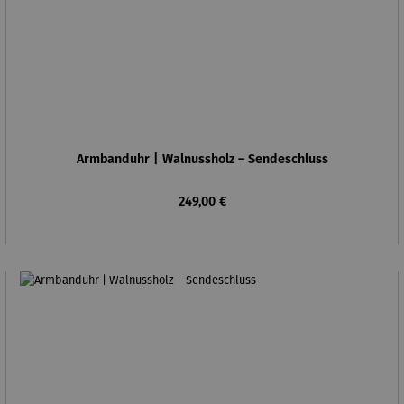
Armbanduhr | Walnussholz – Sendeschluss
Regulärer Preis:
249,00 €