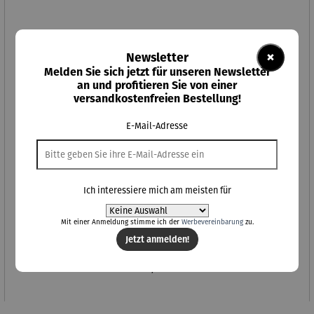
×
Newsletter
Melden Sie sich jetzt für unseren Newsletter
an und profitieren Sie von einer
versandkostenfreien Bestellung!
E-Mail-Adresse
Ich interessiere mich am meisten für
Mit einer Anmeldung stimme ich der
Werbevereinbarung
zu.
Herren Halskette | Walnuss, personalisierbar – Julius
Jetzt anmelden!
Regulärer Preis:
59,00 €