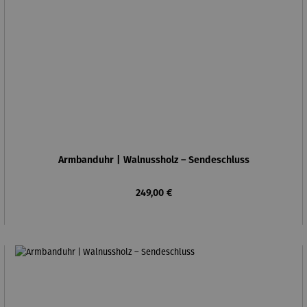
Armbanduhr | Walnussholz – Sendeschluss
Regulärer Preis:
249,00 €