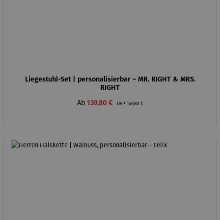
Liegestuhl-Set | personalisierbar – MR. RIGHT & MRS.
RIGHT
Verkaufspreis:
Regulärer Preis:
Ab
139,80 €
UVP
149,80 €