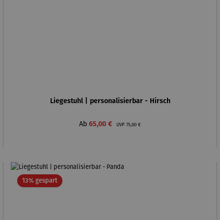
Liegestuhl | personalisierbar - Hirsch
Verkaufspreis:
Regulärer Preis:
Ab
65,00 €
UVP
75,00 €
Rabatt
13% gespart