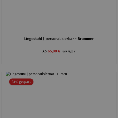
Liegestuhl | personalisierbar - Brummer
Verkaufspreis:
Regulärer Preis:
Ab
65,00 €
UVP
75,00 €
Rabatt
13% gespart