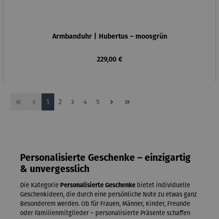
Armbanduhr | Hubertus – moosgrün
Regulärer Preis:
229,00 €
Seite
Seite
Seite
Seite
Seite
1
2
3
4
5
Personalisierte Geschenke – einzigartig
& unvergesslich
Die Kategorie
Personalisierte Geschenke
bietet individuelle
Geschenkideen, die durch eine persönliche Note zu etwas ganz
Besonderem werden. Ob für Frauen, Männer, Kinder, Freunde
oder Familienmitglieder – personalisierte Präsente schaffen