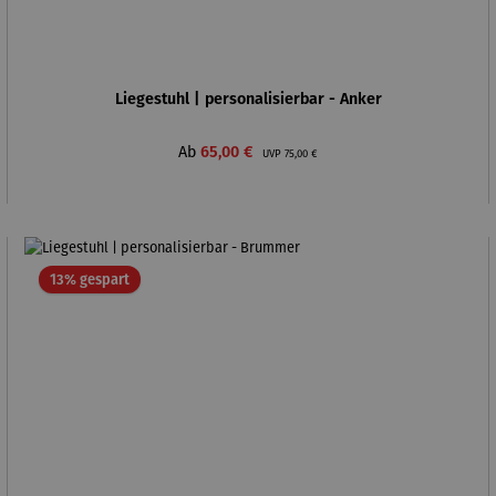
Liegestuhl | personalisierbar - Anker
Verkaufspreis:
Regulärer Preis:
Ab
65,00 €
UVP
75,00 €
Rabatt
13% gespart