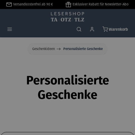
Versandkostenfrei ab 90 €
Exklusiver Rabatt für Newsletter-Abo
alt springen
Warenkorb
Geschenkideen
Personalisierte Geschenke
Personalisierte
Geschenke