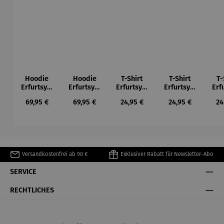
Hoodie
Hoodie
T-Shirt
T-Shirt
T-
Erfurtsym
Erfurtsym
Erfurtsym
Erfurtsym
Erf
bole
bole
bole
bole
Regulärer Preis:
Regulärer Preis:
Regulärer Preis:
Regulärer Preis:
Re
69,95 €
69,95 €
24,95 €
24,95 €
24
Versandkostenfrei ab 90 €
Exklusiver Rabatt für Newsletter-Abo
SERVICE
RECHTLICHES