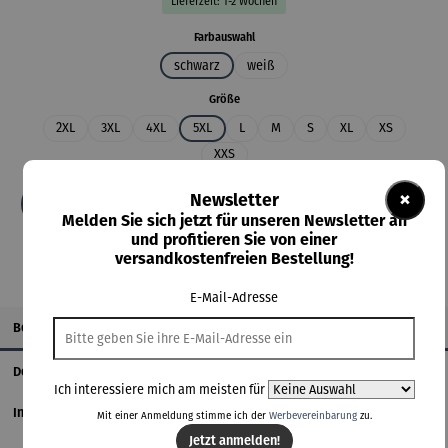
Lieferzeit: 1-2 Wochen
auswählen
Farbauswahl
schwarz
weiß
auswählen
Größe
2XL
3XL
4XL
5XL
L
M
S
XL
XS
XXS
×
Newsletter
In den Warenkorb
Melden Sie sich jetzt für unseren Newsletter an
und profitieren Sie von einer
versandkostenfreien Bestellung!
E-Mail-Adresse
Beschreibung
Details
Ich interessiere mich am meisten für
Informationen zum Hersteller
Mit einer Anmeldung stimme ich der
Werbevereinbarung
zu.
Jetzt anmelden!