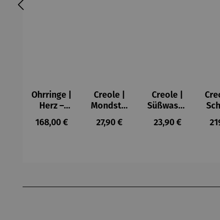
Ohrringe |
Creole |
Creole |
Cre
Herz –
Mondstei
Süßwasse
Sch
Juliet
n Perle
rperle
Regulärer Preis:
Regulärer Preis:
Regulärer Preis:
Re
168,00 €
27,90 €
23,90 €
21
Produktgalerie überspringen