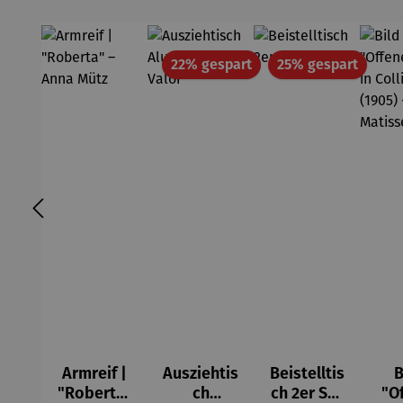
Rabatt
Rabatt
22% gespart
25% gespart
Armreif |
Ausziehtis
Beistelltis
B
"Roberta"
ch
ch 2er Set
"O