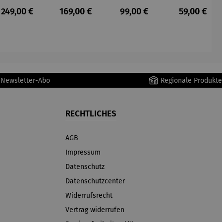
Staubsau
Staubsau
uber
tteuse
s:
Regulärer Preis:
Regulärer Preis:
Regulärer Preis:
Regulärer P
249,00 €
169,00 €
99,00 €
59,00 €
ger
ger DS02
AutoClean
r Newsletter-Abo
Regionale Produkte
RECHTLICHES
AGB
Impressum
Datenschutz
Datenschutzcenter
Widerrufsrecht
Vertrag widerrufen