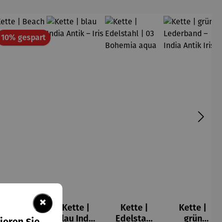
att
Rabatt
10% gespart
×
Kette |
Kette |
Kette |
Kette |
Beach 03
blau India
Edelstahl
grün