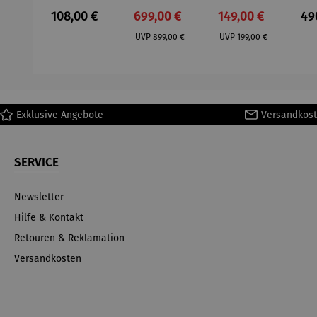
– Anna
Aluminium
– Dalias
Fen
Regulärer Preis:
Verkaufspreis:
Verkaufspreis:
Reg
108,00 €
699,00 €
149,00 €
49
Mütz
– Valor
Col
Regulärer Preis:
Regulärer Preis:
(1
UVP
899,00 €
UVP
199,00 €
H
Ma
Exklusive Angebote
Versandkost
SERVICE
Newsletter
Hilfe & Kontakt
Retouren & Reklamation
Versandkosten