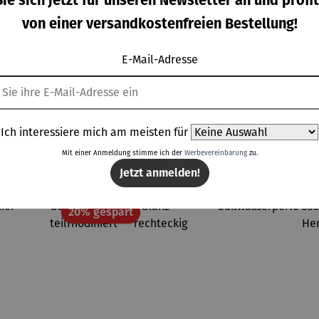
ie sich jetzt für unseren Newsletter an und profit
 India
blau |
gulärer Preis:
Regulärer Preis:
Verkaufspreis:
Verkaufspreis
,00 €
36,00 €
27,00 €
24,30 €
UVP
von einer versandkostenfreien Bestellung!
ntik
India
Regulärer Preis:
Regulärer Preis
Antik
30,00 €
UVP
27,00 €
E-Mail-Adresse
Ich interessiere mich am meisten für
Topseller der Kategorie Ohrringe
Mit einer Anmeldung stimme ich der
Werbevereinbarung
zu.
Jetzt anmelden!
Rabatt
20% gespart