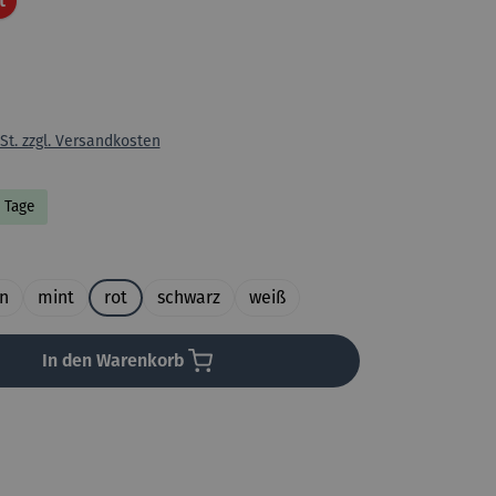
t
St. zzgl. Versandkosten
5 Tage
uswählen
n
mint
rot
schwarz
weiß
In den Warenkorb