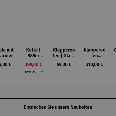
ole mit
Kette |
Klappcreo
Klappcreo
arnier
585er
len | Glanz
len
Gold
rechtecki
Süßwasse
gulärer Preis:
Verkaufspreis:
Regulärer Preis:
Regulärer Prei
9,00 €
399,00 €
59,00 €
310,00 €
dreifarbig
g
rperle
Regulärer Preis:
teilrhodini
UVP
499,00 €
ert
Entdecken Sie unsere Neuheiten