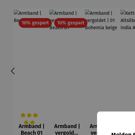
Rabatt
Rabatt
10% gespart
10% gespart
Armband |
Armband |
Armband |
Ke
Durchschnittliche Bewertung von 5 von 5 Sternen
Beach 01
vergoldet
vergoldet
Alts