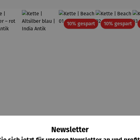
Rabatt
Rab
10% gespart
10% gespart
Newsletter
tte |
Kette |
Kette |
Kette |
ilber –
Altsilber
Beach 01
Beach 02