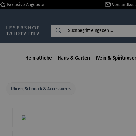
Exklusive Angebote
Versandkost
springen
Zur Hauptnavigation springen
Heimatliebe
Haus & Garten
Wein & Spirituose
Uhren, Schmuck & Accessoires
Bildergalerie überspringen