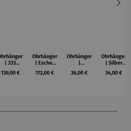
Ohrhänger
Ohrhänger
Ohrhänger
Ohrhänger
| 333
| Escher
|
| Silber
Gelbgold
Kugel
Rhodinier
vergoldet
s:
Regulärer Preis:
Regulärer Preis:
Regulärer Preis:
Regulärer P
139,00 €
172,00 €
36,00 €
34,00 €
– Herz
t | 03
– Anker
Bohemia
lila