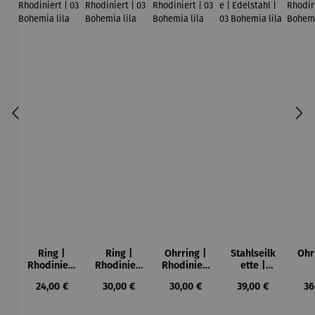
Ring |
Ring |
Ohrring |
Stahlseilk
Ohr
Rhodiniert
Rhodiniert
Rhodiniert
ette |
| 03
| 03
| 03
Edelstahl
Rho
Regulärer Preis:
Regulärer Preis:
Regulärer Preis:
Regulärer Preis:
Re
24,00 €
30,00 €
30,00 €
39,00 €
36
Bohemia
Bohemia
Bohemia
| 03
lila
lila
lila
Bohemia
Bo
lila