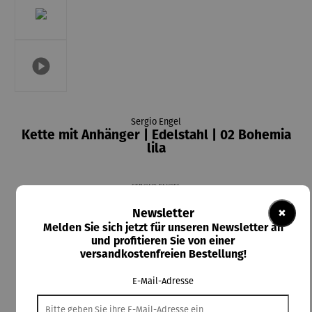
Sergio Engel
Kette mit Anhänger | Edelstahl | 02 Bohemia
lila
×
Newsletter
30,00 €
Melden Sie sich jetzt für unseren Newsletter an
und profitieren Sie von einer
Preise inkl. MwSt. zzgl. Versandkosten
versandkostenfreien Bestellung!
Lieferzeit: 4 Tage
E-Mail-Adresse
In den Warenkorb