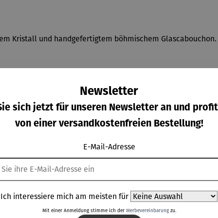
einem Kristall und handgefertigtem böhmischem Glascabouchon.
Newsletter
ie sich jetzt für unseren Newsletter an und profit
ahl, Anhänger: nickelfreies Messing, veredelt mit 24k Gold, ge
 Glaskristall.
von einer versandkostenfreien Bestellung!
E-Mail-Adresse
Ich interessiere mich am meisten für
Weitere Produkte
Mit einer Anmeldung stimme ich der
Werbevereinbarung
zu.