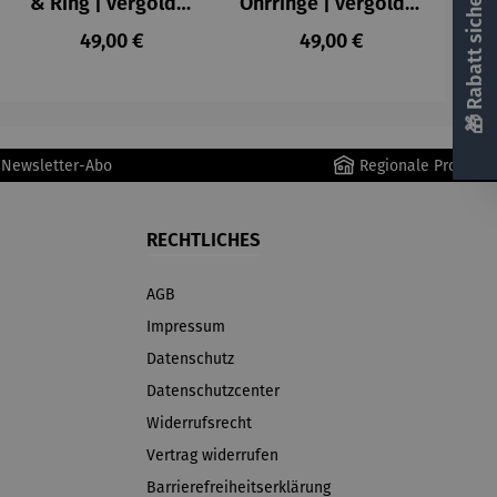
🎁 Rabatt sichern! 🎁
& Ring | vergoldet
Ohrringe | vergoldet
| 03 Bohemia mint
| 03 Bohemia mint
Regulärer Preis:
Regulärer Preis:
49,00 €
49,00 €
r Newsletter-Abo
Regionale Produkte
RECHTLICHES
AGB
Impressum
Datenschutz
Datenschutzcenter
Widerrufsrecht
Vertrag widerrufen
Barrierefreiheitserklärung