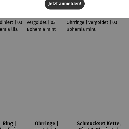
Jetzt anmelden!
Ring |
Ohrringe |
Schmuckset Kette,