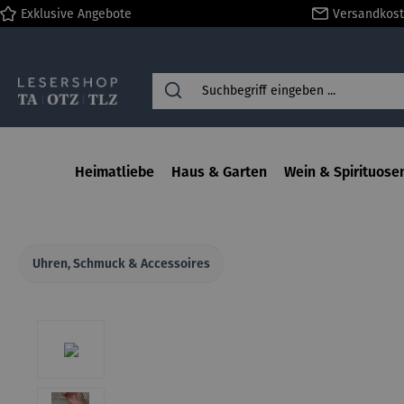
Exklusive Angebote
Versandkost
springen
Zur Hauptnavigation springen
Heimatliebe
Haus & Garten
Wein & Spirituose
Uhren, Schmuck & Accessoires
Bildergalerie überspringen