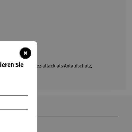
×
ieren Sie
schützt durch Speziallack als Anlaufschutz,