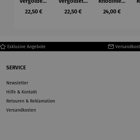
vergoldet |
vergoldet |
Rhodiniert
R
03
01 Bohemia
| 03
Regulärer Preis:
Regulärer Preis:
Regulärer Prei
22,50 €
22,50 €
24,00 €
Bohemia
beige
Bohemia
mint
lila
Exklusive Angebote
Versandkost
SERVICE
Newsletter
Hilfe & Kontakt
Retouren & Reklamation
Versandkosten