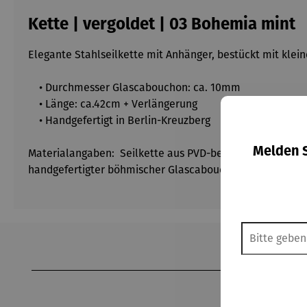
Kette | vergoldet | 03 Bohemia mint
Elegante Stahlseilkette mit Anhänger, bestückt mit kl
• Durchmesser Glascabouchon: ca. 10mm
• Länge: ca.42cm + Verlängerung
• Handgefertigt in Berlin-Kreuzberg
Melden S
Materialangaben: Seilkette aus PVD-beschichtetem Edelst
handgefertigter böhmischer Glascabouchon, hochwertiger
Produktgalerie überspringen