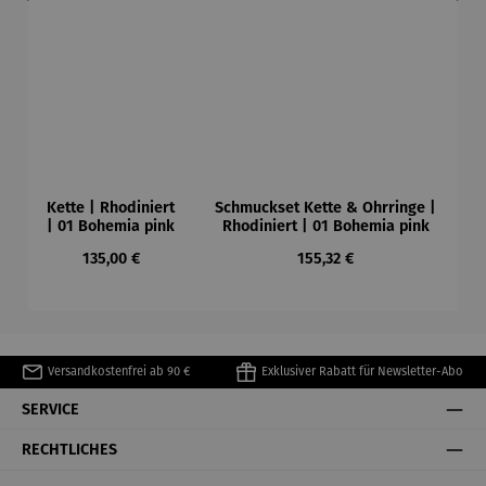
Kette | Rhodiniert
Schmuckset Kette & Ohrringe |
| 01 Bohemia pink
Rhodiniert | 01 Bohemia pink
Regulärer Preis:
Regulärer Preis:
135,00 €
155,32 €
Versandkostenfrei ab 90 €
Exklusiver Rabatt für Newsletter-Abo
SERVICE
RECHTLICHES