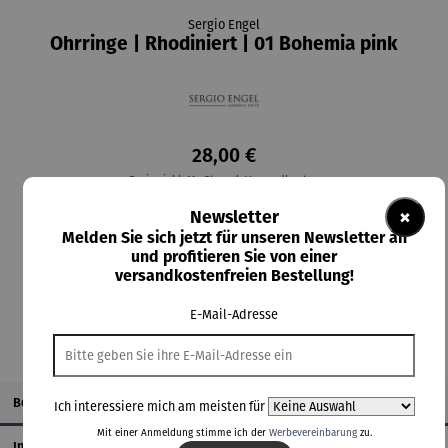
Sergio Engel
Ohrringe | Rhodiniert | 01 Bohemia pink
28,00 €
Preise inkl. MwSt. zzgl. Versandkosten
×
Newsletter
Lieferzeit: 2-3 Tage
Melden Sie sich jetzt für unseren Newsletter an
und profitieren Sie von einer
versandkostenfreien Bestellung!
In den Warenkorb
E-Mail-Adresse
Beschreibung
Ich interessiere mich am meisten für
Mit einer Anmeldung stimme ich der
Werbevereinbarung
zu.
Informationen zum Hersteller