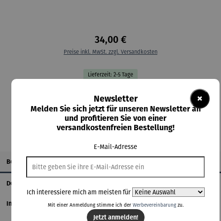
34,00 €
Preise inkl. MwSt. zzgl. Versandkosten
Lieferzeit: 2-5 Tage
×
Newsletter
In den Warenkorb
Melden Sie sich jetzt für unseren Newsletter an
und profitieren Sie von einer
versandkostenfreien Bestellung!
E-Mail-Adresse
Beschreibung
Details
Ich interessiere mich am meisten für
Informationen zum Hersteller
Mit einer Anmeldung stimme ich der
Werbevereinbarung
zu.
Jetzt anmelden!