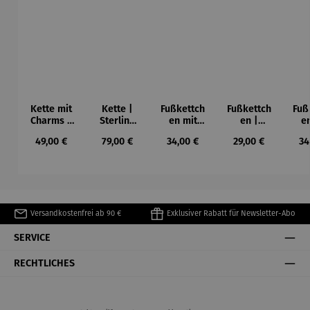
Kette mit
Kette |
Fußkettch
Fußkettch
Fuß
Charms |
Sterling
en mit
en |
e
Maritim
Silber
Anhänger
Walflosse
Cha
Regulärer Preis:
Regulärer Preis:
Regulärer Preis:
Regulärer Preis:
Re
49,00 €
79,00 €
34,00 €
29,00 €
34
vergoldet
n |
&
See
– Maritim
Sterling
Glassteine
h
Silber –
H
Maritim
Versandkostenfrei ab 90 €
Exklusiver Rabatt für Newsletter-Abo
SERVICE
RECHTLICHES