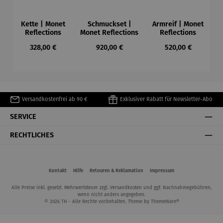
Kette | Monet
Schmuckset |
Armreif | Monet
Reflections
Monet Reflections
Reflections
Regulärer Preis:
Regulärer Preis:
Regulärer Preis:
328,00 €
920,00 €
520,00 €
Versandkostenfrei ab 90 €
Exklusiver Rabatt für Newsletter-Abo
SERVICE
RECHTLICHES
Kontakt
Hilfe
Retouren & Reklamation
Impressum
Alle Preise inkl. gesetzl. Mehrwertsteuer zzgl.
Versandkosten
und ggf. Nachnahmegebühren,
wenn nicht anders angegeben.
© 2026 TH - Alle Rechte vorbehalten. Theme by
ThemeWare®