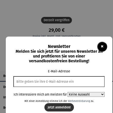
Derzeit vergriffen
29,00 €
Preise inkl. MwSt. zzgl. Versandkosten
×
Newsletter
Nicht mehr verfügbar
Melden Sie sich jetzt für unseren Newsletter an
und profitieren Sie von einer
versandkostenfreien Bestellung!
E-Mail-Adresse
Beschreibung
Details
Ich interessiere mich am meisten für
Informationen zum Hersteller
Mit einer Anmeldung stimme ich der
Werbevereinbarung
zu.
Jetzt anmelden!
Bewertungen