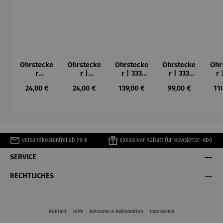
Ohrstecke
Ohrstecke
Ohrstecke
Ohrstecke
Ohr
r
r |
r | 333
r | 333
r 
Marienkäf
Sterling
Gelbgold –
Gelbgold –
Gel
Regulärer Preis:
Regulärer Preis:
Regulärer Preis:
Regulärer Preis:
Reg
24,00 €
24,00 €
139,00 €
99,00 €
11
er
Silber –
Schmetter
Marienkäf
Gli
Einhorn
ling
er
Versandkostenfrei ab 90 €
Exklusiver Rabatt für Newsletter-Abo
SERVICE
RECHTLICHES
Kontakt
Hilfe
Retouren & Reklamation
Impressum