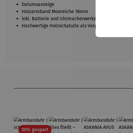
Datumsanzeige
Holzarmband Mooreiche 18mm
inkl. Batterie und Uhrmacherwerkzeug
Hochwertige Holzschatulle als Verpackung inkludier
Produktgalerie überspringen
Rabatt
30% gespart