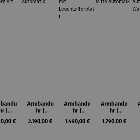
mbandu
Armbandu
Armbandu
Armbandu
hr |
hr |
hr |
hr |
KANIA
ASKANIA
ASKANIA
ASKANIA
ulärer Preis:
Regulärer Preis:
Regulärer Preis:
Regulärer Preis
90,00 €
2.190,00 €
1.490,00 €
1.790,00 €
C.
Taifun
Taifun mit
Tegel
mberg
Automatik
Leuchtziff
Mitte
t Déco
erblatt
Automaik