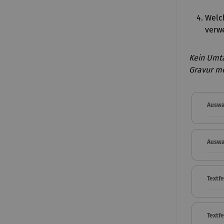
Welch
verwe
Kein Umt
Gravur mö
Auswa
Auswa
Textfe
Textf