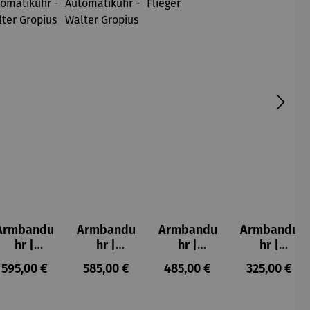
Armbandu
Armbandu
Armbandu
Armbandu
hr |
hr |
hr |
hr |
Atrium
Atrium
Automatik
Bauhaus
:
Regulärer Preis:
Regulärer Preis:
Regulärer Preis:
Regulärer P
595,00 €
585,00 €
485,00 €
325,00 €
Automatik
Automatik
– Flieger
40
uhr -
uhr -
Walter
Walter