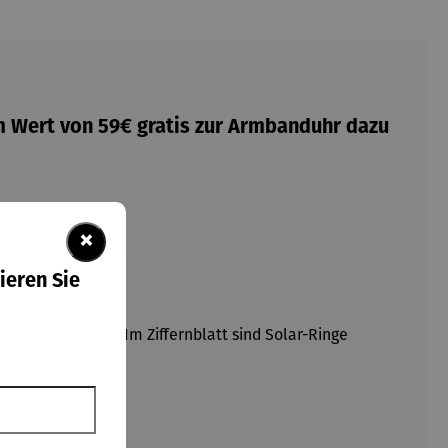
 Wert von 59€ gratis zur Armbanduhr dazu
×
ieren Sie
uktion eingefasst.
Im Ziffernblatt sind Solar-Ringe