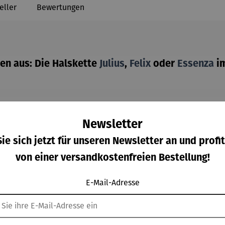
eller
Bewertungen
en aus: Die Halskette
Julius
,
Felix
oder
Essenza
im
Newsletter
beter und der perfekte Begleiter für Zeit in der Natur.
ie sich jetzt für unseren Newsletter an und profit
von einer versandkostenfreien Bestellung!
gte antike Mooreichenholz-Gehäuse ist in eine Edelstahlkonstr
hen.
E-Mail-Adresse