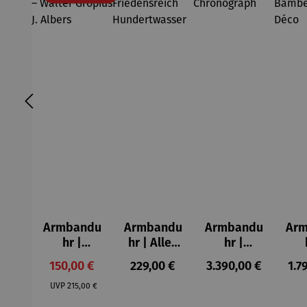
Armbandu
Armbandu
Armbandu
Ar
hr |
hr | Alles
hr |
schwarz &
fließt –
ASKANIA
AS
Verkaufspreis:
Regulärer Preis:
Regulärer Preis:
Reg
150,00 €
229,00 €
3.390,00 €
1.7
weiß –
Friedensr
AVUS
Regulärer Preis:
Walter
eich
Chronogra
Ba
UVP
215,00 €
Gropius J.
Hundertw
ph
Ar