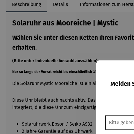
Beschreibung
Details
Informationen zum Herst
Solaruhr aus Mooreiche | Mystic
Wählen Sie unter diesen Ketten Ihren Favorit
erhalten.
(Bitte unter Individuelle Auswahl auswählen)
Nur so lange der Vorrat reicht bis einschließlich 31.12.2026!
Die Solaruhr Mystic Mooreiche ist ein absoluter Sonnenan
Melden S
Diese Uhr bleibt auch nachts aktiv. Das von Hand geferti
integriert, die diese Uhr zum einzigartigen Blickfang mac
Solaruhrwerk Epson / Seiko AS32
2 Jahre Garantie auf das Uhrwerk