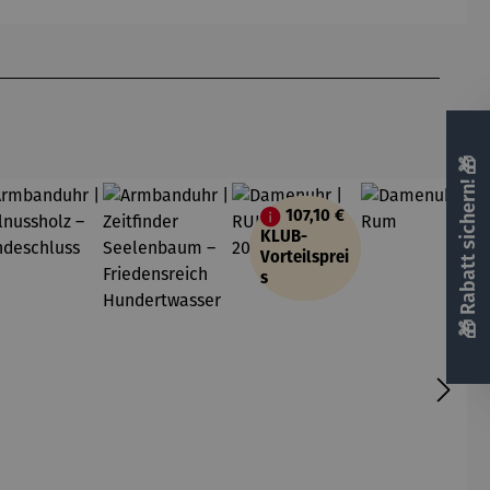
Gropius
Gropius
🎁 Rabatt sichern! 🎁
107,10 €
KLUB-
Vorteilsprei
s