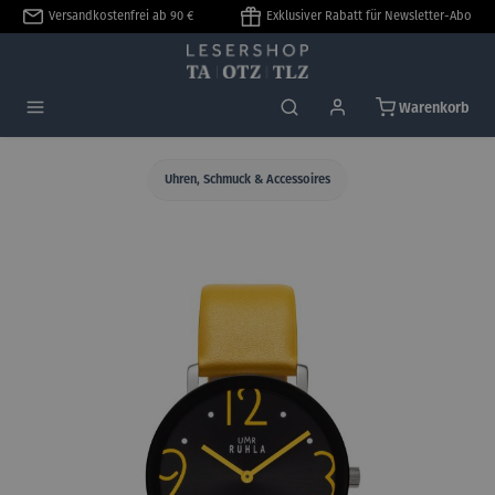
Versandkostenfrei ab 90 €
Exklusiver Rabatt für Newsletter-Abo
alt springen
Warenkorb
Uhren, Schmuck & Accessoires
Bildergalerie überspringen