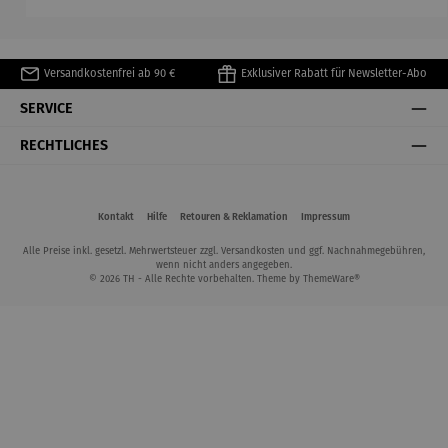
Matisse
Versandkostenfrei ab 90 €
Exklusiver Rabatt für Newsletter-Abo
SERVICE
RECHTLICHES
Kontakt
Hilfe
Retouren & Reklamation
Impressum
Alle Preise inkl. gesetzl. Mehrwertsteuer zzgl.
Versandkosten
und ggf. Nachnahmegebühren,
wenn nicht anders angegeben.
© 2026 TH - Alle Rechte vorbehalten. Theme by
ThemeWare®