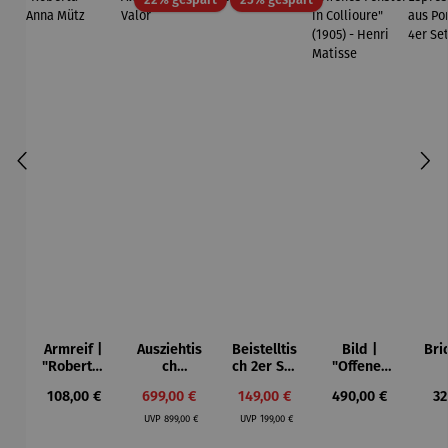
Armreif |
Ausziehtis
Beistelltis
Bild |
Bri
"Roberta"
ch
ch 2er Set
"Offenes
– Anna
Aluminium
– Dalias
Fenster in
Esp
Regulärer Preis:
Verkaufspreis:
Verkaufspreis:
Regulärer Preis:
Re
108,00 €
699,00 €
149,00 €
490,00 €
32
Mütz
– Valor
Collioure"
ech
Regulärer Preis:
Regulärer Preis:
(1905) -
Por
UVP
899,00 €
UVP
199,00 €
Henri
| 4