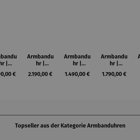
mbandu
Armbandu
Armbandu
Armbandu
hr |
hr |
hr |
hr |
KANIA
ASKANIA
ASKANIA
ASKANIA
ulärer Preis:
Regulärer Preis:
Regulärer Preis:
Regulärer Preis
90,00 €
2.190,00 €
1.490,00 €
1.790,00 €
C.
Taifun
Taifun mit
Tegel
mberg
Automatik
Leuchtziff
Mitte
t Déco
erblatt
Automaik
Topseller aus der Kategorie Armbanduhren