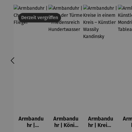
Derzeit vergriffen
Armbandu
Armbandu
Armbandu
Ar
hr |
hr | König
hr | Kreise
Chronogra
der Türme
in einem
Kü