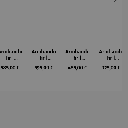
Armbandu
Armbandu
Armbandu
Armbandu
hr |
hr |
hr |
hr |
Atrium
Atrium
Automatik
Bauhaus
:
Regulärer Preis:
Regulärer Preis:
Regulärer Preis:
Regulärer P
585,00 €
595,00 €
485,00 €
325,00 €
Automatik
Automatik
– Flieger
40
uhr -
uhr -
Walter
Walter
Gropius
Gropius