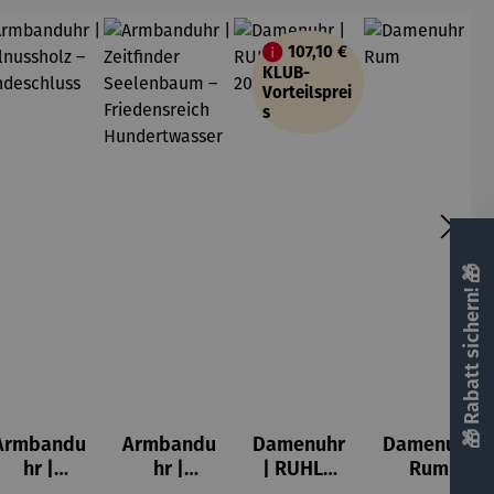
107,10 €
KLUB-
Vorteilsprei
s
🎁 Rabatt sichern! 🎁
Armbandu
Armbandu
Damenuhr
Damenuhr
hr |
hr |
| RUHLA
Rum
Walnussh
Zeitfinder
Style