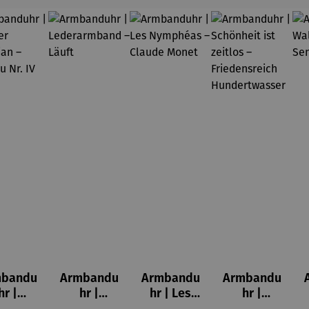
mbandu
Armbandu
Armbandu
Armbandu
hr |
hr |
hr | Les
hr |
nstler
Lederarm
Nymphéas
Schönheit