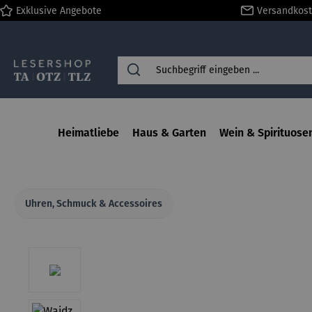
Exklusive Angebote
Versandkost
springen
Zur Hauptnavigation springen
Heimatliebe
Haus & Garten
Wein & Spirituose
Uhren, Schmuck & Accessoires
Bildergalerie überspringen