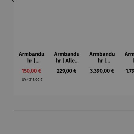
Armbandu
Armbandu
Armbandu
Ar
hr |
hr | Alles
hr |
schwarz &
fließt –
ASKANIA
AS
Verkaufspreis:
Regulärer Preis:
Regulärer Preis:
Reg
150,00 €
229,00 €
3.390,00 €
1.7
weiß –
Friedensr
AVUS
Regulärer Preis:
Walter
eich
Chronogra
Ba
UVP
215,00 €
Gropius J.
Hundertw
ph
Ar
Albers
asser
Produktgalerie überspringen