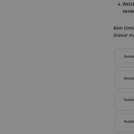
Welch
verwe
Kein Umt
Gravur mö
Auswa
Auswa
Textfe
Textf