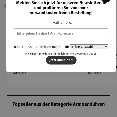
Melden Sie sich jetzt für unseren Newsletter an
und profitieren Sie von einer
versandkostenfreien Bestellung!
E-Mail-Adresse
Ich interessiere mich am meisten für
Mit einer Anmeldung stimme ich der
Werbevereinbarung
zu.
Armband |
Armband |
Armband |
Armband |
Arm
Durchschnittliche Be
Schätzken
375
375
Beach 01
Ber
Jetzt anmelden!
–
Gelbgold –
Gelbgold
Verkaufspreis:
Regulärer Preis:
Regulärer Preis:
Verkaufspreis:
Re
79,00 €
259,00 €
119,00 €
27,00 €
88
Welterbe
Fantasie
&
Mee
Regulärer Preis:
Regulärer Preis:
Zollverein
Süßwasse
UVP
89,00 €
UVP
30,00 €
Schacht
rperlen
ⅩⅠⅠ
Produktgalerie überspringen
Topseller aus der Kategorie Armbanduhren