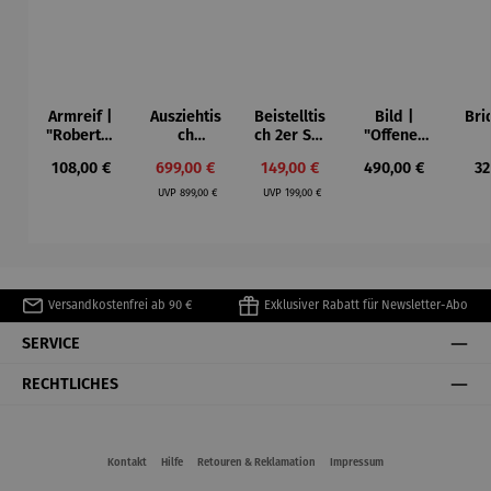
Armreif |
Ausziehtis
Beistelltis
Bild |
Bri
"Roberta"
ch
ch 2er Set
"Offenes
– Anna
Aluminium
– Dalias
Fenster in
Esp
Regulärer Preis:
Verkaufspreis:
Verkaufspreis:
Regulärer Preis:
Re
108,00 €
699,00 €
149,00 €
490,00 €
32
Mütz
– Valor
Collioure"
ech
Regulärer Preis:
Regulärer Preis:
(1905) -
Por
UVP
899,00 €
UVP
199,00 €
Henri
| 4
Matisse
Versandkostenfrei ab 90 €
Exklusiver Rabatt für Newsletter-Abo
SERVICE
RECHTLICHES
Kontakt
Hilfe
Retouren & Reklamation
Impressum