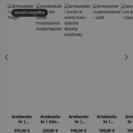
Derzeit vergriffen
Armbandu
Armbandu
Armbandu
Armbandu
Arm
hr |
hr | König
hr |
hr |
hr
Chronogra
der Türme
Kreise in
Lederarm
Nym
Regulärer Preis:
Regulärer Preis:
Regulärer Preis:
Regulärer Preis:
Reg
375,00 €
229,00 €
198,00 €
189,00 €
19
ph –
-
einem
band –
– 