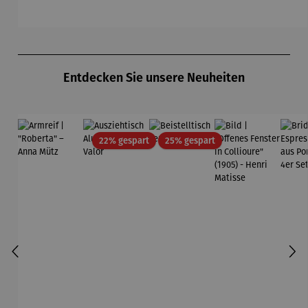
Flieger
Friedensr
Kreis –
Läuft
M
eich
Künstler
Hundertw
Wassily
asser
Kandinsky
Produktgalerie überspringen
Entdecken Sie unsere Neuheiten
Rabatt
Rabatt
22% gespart
25% gespart