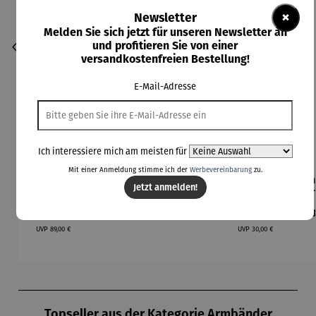
×
Newsletter
Melden Sie sich jetzt für unseren Newsletter an
und profitieren Sie von einer
versandkostenfreien Bestellung!
E-Mail-Adresse
Ich interessiere mich am meisten für
Mit einer Anmeldung stimme ich der
Werbevereinbarung
zu.
Armband |
Armband |
Armband |
Armband |
Arm
Durchschnittliche Be
Jetzt anmelden!
Schätzken
375
375
Beach 01
Ber
–
Gelbgold –
Gelbgold
Verkaufspreis:
Regulärer Preis:
Regulärer Preis:
Verkaufspreis:
Re
79,00 €
259,00 €
119,00 €
27,00 €
88
Welterbe
Fantasie
&
Mee
Regulärer Preis:
Regulärer Preis:
Zollverein
Süßwasse
UVP
89,00 €
UVP
30,00 €
Schacht
rperlen
ⅩⅠⅠ
Produktgalerie überspringen
Topseller aus der Kategorie Armbänder