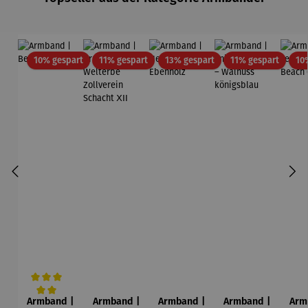
Rabatt
Rabatt
Rabatt
Rabatt
10% gespart
11% gespart
13% gespart
11% gespart
10
Armband |
Armband |
Armband |
Armband |
Arm
Durchschnittliche Bewertung von 5 von 5 Sternen