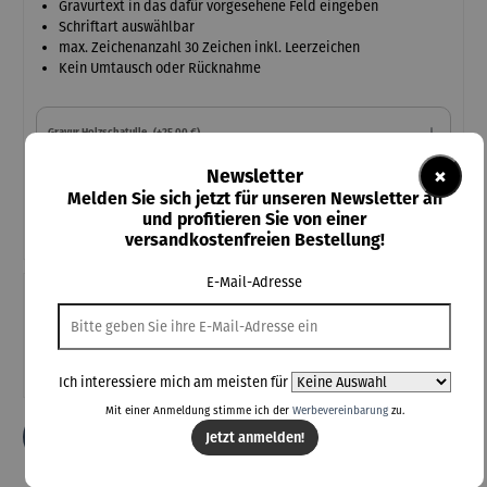
Gravurtext in das dafür vorgesehene Feld eingeben
Schriftart auswählbar
max. Zeichenanzahl 30 Zeichen inkl. Leerzeichen
Kein Umtausch oder Rücknahme
Gravur Holzschatulle
(+25,00 €)
×
Newsletter
Melden Sie sich jetzt für unseren Newsletter an
Schriftart-Auswahl
und profitieren Sie von einer
versandkostenfreien Bestellung!
E-Mail-Adresse
Teile diese Konfiguration
Einmal-Link
Teilen
Ich interessiere mich am meisten für
Mit einer Anmeldung stimme ich der
Werbevereinbarung
zu.
In den Warenkorb
Jetzt anmelden!