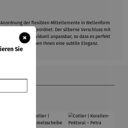
te Anordnung der flexiblen Mittellemente in Wellenform
delstahlseilen angeordnet. Der silberne Verschluss mit
×
rmbands ist individuell anpassbar, so dass es perfekt
nheit und verleihen Ihnen eine subtile Eleganz.
ieren Sie