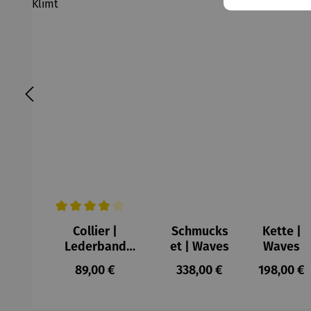
Durchschnittliche Bewertung von 4 von 5 Sternen
Collier |
Schmucks
Kette |
Lederband
et | Waves
Waves
Lebensbaum –
Regulärer Preis:
Regulärer Preis:
Regulärer
89,00 €
338,00 €
198,00 €
Gustav Klimt