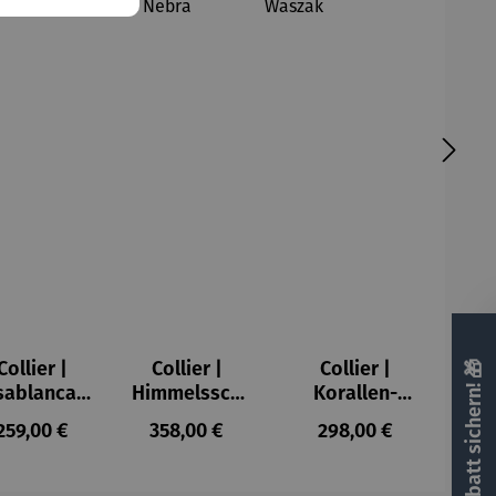
Collier |
Collier |
Collier |
🎁 Rabatt sichern! 🎁
sablanca –
Himmelssch
Korallen-
Petra
eibe von
Pektoral –
Regulärer Preis:
Regulärer Preis:
Regulärer Preis:
259,00 €
358,00 €
298,00 €
Waszak
Nebra
Petra Waszak