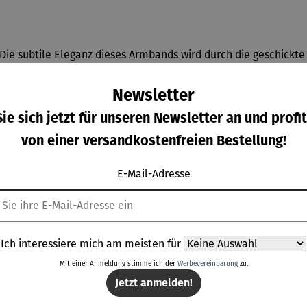
e. Die subtile Eleganz dieses Armbands wird durch die geschick
ergoldetem und rhodiniertem 925er-Sterlingsilber und ist auf E
 ein einfaches An- und Ausziehen des Armbands. Die Länge des A
Newsletter
band Waves vereinen sich alle Fäden zu einer harmonischen Ei
ie sich jetzt für unseren Newsletter an und profit
von einer versandkostenfreien Bestellung!
E-Mail-Adresse
Weitere Produkte
Ich interessiere mich am meisten für
Mit einer Anmeldung stimme ich der
Werbevereinbarung
zu.
Jetzt anmelden!