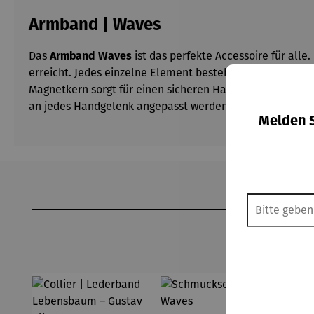
Armband | Waves
Das
Armband Waves
ist das perfekte Accessoire für all
erreicht. Jedes einzelne Element besteht aus teilweise v
Magnetkern sorgt für einen sicheren Halt und ermöglicht
an jedes Handgelenk angepasst werden kann. Mit der Arm
Melden S
Produktgalerie überspringen