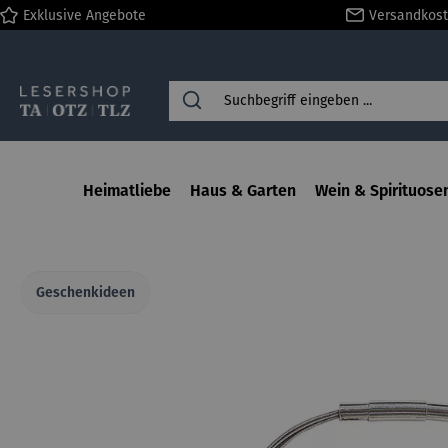
Exklusive Angebote
Versandkost
springen
Zur Hauptnavigation springen
Heimatliebe
Haus & Garten
Wein & Spirituose
Geschenkideen
Bildergalerie überspringen