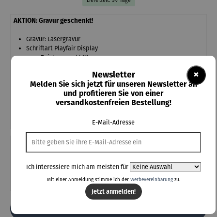
Lieferzeit: 5-7 Tage
AKTION: Gravur geschenkt!
Gravur: Lasergravur
Schriftart Playfair Display
max. Zeichenanzahl 12
Kein Umtausch oder Rücknahme bei Designprodukten mit
×
Newsletter
Gravur möglich.
Melden Sie sich jetzt für unseren Newsletter an
und profitieren Sie von einer
versandkostenfreien Bestellung!
Ihr Gravurtext
(+25,00 €)
E-Mail-Adresse
Teile diese Konfiguration
Ich interessiere mich am meisten für
Einmal-Link
Teilen
Mit einer Anmeldung stimme ich der
Werbevereinbarung
zu.
Jetzt anmelden!
In den Warenkorb