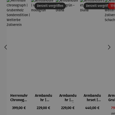
Derzeit vergriffen
Derzeit vergriffen
11
Herrenuhr
Armbandu
Armbandu
Armbandu
Arm
Chronogra
hr |
hr |
hrset |
Gru
ph |
Hubertus
Moosgrün
Hubertus
Regulärer Preis:
Regulärer Preis:
Regulärer Preis:
Regulärer Preis:
Ve
399,00 €
229,00 €
229,00 €
440,00 €
79
Grubenhol
–
– Diana
& Diana
Wel
z
moosgrün
Zol
UV