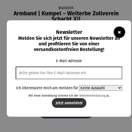
Waidzeit
Armband | Kumpel – Welterbe Zollverein
Schacht ⅩⅠⅠ
×
Newsletter
Melden Sie sich jetzt für unseren Newsletter an
und profitieren Sie von einer
versandkostenfreien Bestellung!
Rabatt
11% gespart
E-Mail-Adresse
79,00 €
UVP
89,00 €
Preise inkl. MwSt. zzgl. Versandkosten
Ich interessiere mich am meisten für
Mit einer Anmeldung stimme ich der
Werbevereinbarung
zu.
Lieferzeit: 5-7 Tage
Jetzt anmelden!
In den Warenkorb